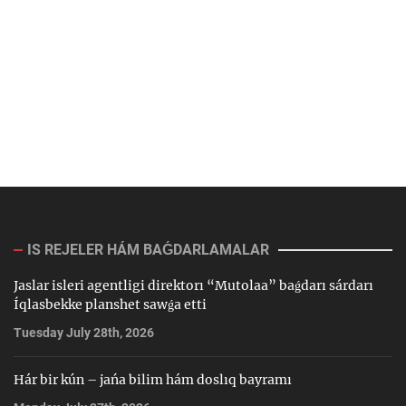
IS REJELER HÁM BAǴDARLAMALAR
Jaslar isleri agentligi direktorı “Mutolaa” baǵdarı sárdarı
Íqlasbekke planshet sawǵa etti
Tuesday July 28th, 2026
Hár bir kún – jańa bilim hám doslıq bayramı