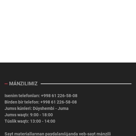
MÁNZILIMIZ
Isenim telefonları: +998 61 226-58-08
Birden bir telefon: +998 61 226-58-08
Jumıs kúnleri: Dúyshembi - Juma
Jumıs waqtı: 9:00 - 18:00
Túslik waqtı: 13:00 - 14:00
Sayt materiallarınan paydalanılǵanda veb-sayt mánzili