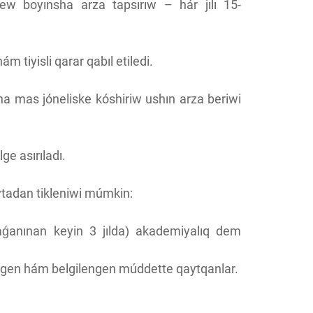
ew boyınsha arza tapsırıw – hár jılı 15-
m tiyisli qarar qabıl etiledi.
na mas jóneliske kóshiriw ushın arza beriwi
e asırıladı.
tadan tikleniwi múmkin:
saǵanınan keyin 3 jılda) akademiyalıq dem
ilgen hám belgilengen múddette qaytqanlar.