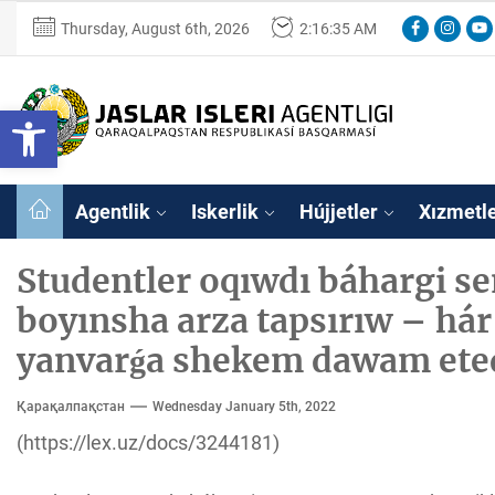
Skip
Facebook
Instagr
You
Thursday, August 6th, 2026
2:16:35 AM
to
the
content
Ózbekstan
Open toolbar
jaslar
isleri
Ózbekstan jaslar 
agentligi
Qaraqalpaqs
Agentlik
Iskerlik
Hújjetler
Xızmetl
Respublikası
basqarması
Studentler oqıwdı báhargi s
boyınsha arza tapsırıw – hár
yanvarǵa shekem dawam eted
Қарақалпақстан
Wednesday January 5th, 2022
(https://lex.uz/docs/3244181)