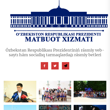
Ózbekstan Respublikası Prezidentiniń rásmiy veb-
saytı hám sociallıq tarmaqlardaǵı rásmiy betleri