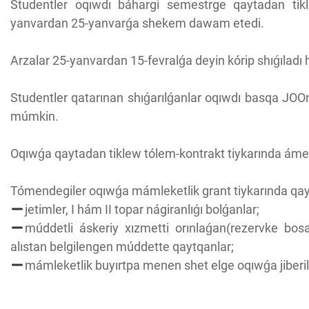
Studentler oqıwdı báhargi semestrge qaytadan tikl
yanvardan 25-yanvarǵa shekem dawam etedi.
Arzalar 25-yanvardan 15-fevralǵa deyin kórip shıǵıladı há
Studentler qatarınan shıǵarılǵanlar oqıwdı basqa JOO
múmkin.
Oqıwǵa qaytadan tiklew tólem-kontrakt tiykarında ámelg
Tómendegiler oqıwǵa mámleketlik grant tiykarında qay
jetimler, I hám II topar nágiranlıǵı bolǵanlar;
múddetli áskeriy xızmetti orınlaǵan(rezervke bo
alıstan belgilengen múddette qaytqanlar;
mámleketlik buyırtpa menen shet elge oqıwǵa jiber