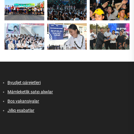
Byudjet qárejetleri
Mámleketlik satıp alıwlar
Bos vakansiyalar
Jıllıq esabatlar