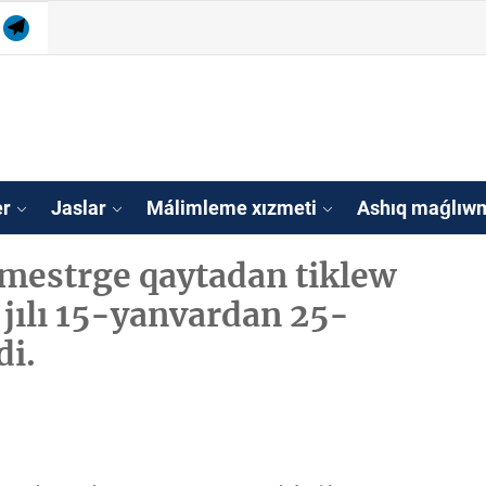
am
tube
Telegram
isleri agentligi Qa
tan
er
Jaslar
Málimleme xızmeti
Ashıq maǵlıwm
emestrge qaytadan tiklew
 jılı 15-yanvardan 25-
i.