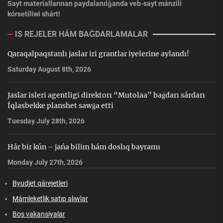
Sayt materiallarınan paydalanılǵanda veb-sayt mánzili
kórsetiliwi shárt!
IS REJELER HÁM BAǴDARLAMALAR
Qaraqalpaqstanlı jaslar iri grantlar iyelerine aylandı!
Saturday August 8th, 2026
Jaslar isleri agentligi direktorı “Mutolaa” baǵdarı sárdarı
Íqlasbekke planshet sawǵa etti
Tuesday July 28th, 2026
Hár bir kún – jańa bilim hám doslıq bayramı
Monday July 27th, 2026
Byudjet qárejetleri
Mámleketlik satıp alıwlar
Bos vakansiyalar