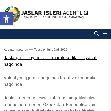
Skip
to
Ózbekstan
Open toolbar
jaslar
the
isleri
content
agentligi
Ózbekstan jaslar isleri agentl
Qaraqalpaqs
Respublikası
basqarması
Қарақалпақстан
Tuesday June 2nd, 2026
Jaslarǵa baylanıslı mámleketlik siyasat
haqqında
Volontyorlıq jumısı haqqında Kreativ ekonomika
haqqında
Jaslar menen islesiw sistemasınıń jetilistiriliwi
múnásibeti menen Ózbekstan Respublikasınıń