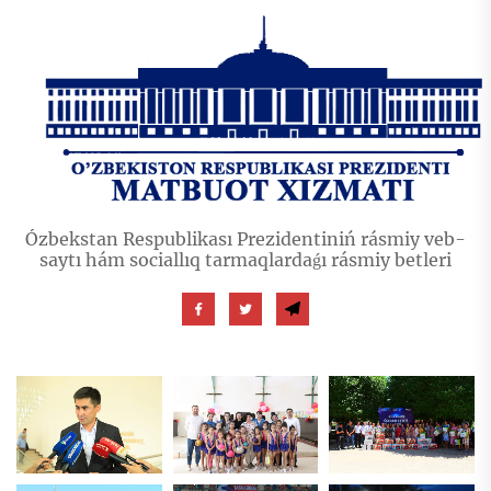
Ózbekstan Respublikası Prezidentiniń rásmiy veb-
saytı hám sociallıq tarmaqlardaǵı rásmiy betleri