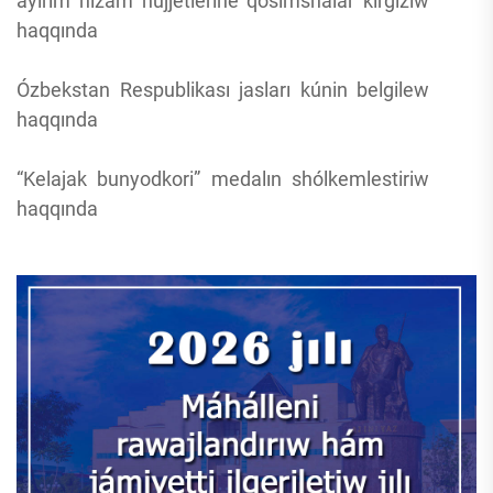
ayırım nızam hújjetlerine qosımshalar kirgiziw
haqqında
Ózbekstan Respublikası jasları kúnin belgilew
haqqında
“Kelajak bunyodkori” medalın shólkemlestiriw
haqqında