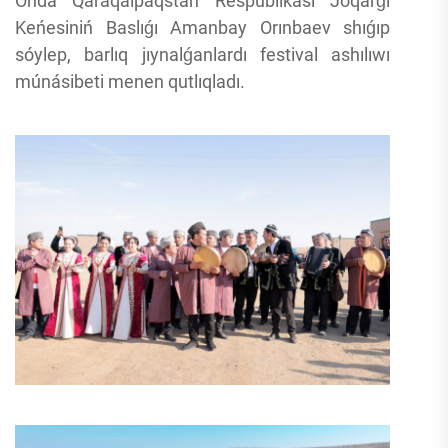
Onda Qaraqalpaqstan Respublikası Joqarǵı
Keńesiniń Baslıǵı Amanbay Orınbaev shıǵıp
sóylep, barlıq jıynalǵanlardı festival ashılıwı
múnásibeti menen qutlıqladı.