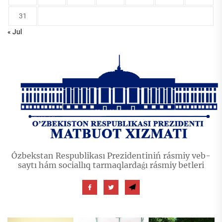
31
« Jul
Ózbekstan Respublikası Prezidentiniń rásmiy veb-
saytı hám sociallıq tarmaqlardaǵı rásmiy betleri