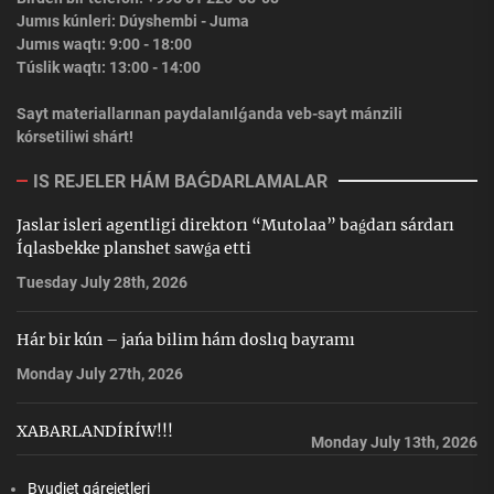
Jumıs kúnleri: Dúyshembi - Juma
Jumıs waqtı: 9:00 - 18:00
Túslik waqtı: 13:00 - 14:00
Sayt materiallarınan paydalanılǵanda veb-sayt mánzili
kórsetiliwi shárt!
IS REJELER HÁM BAǴDARLAMALAR
Jaslar isleri agentligi direktorı “Mutolaa” baǵdarı sárdarı
Íqlasbekke planshet sawǵa etti
Tuesday July 28th, 2026
Hár bir kún – jańa bilim hám doslıq bayramı
Monday July 27th, 2026
XABARLANDÍRÍW!!!
Monday July 13th, 2026
Byudjet qárejetleri