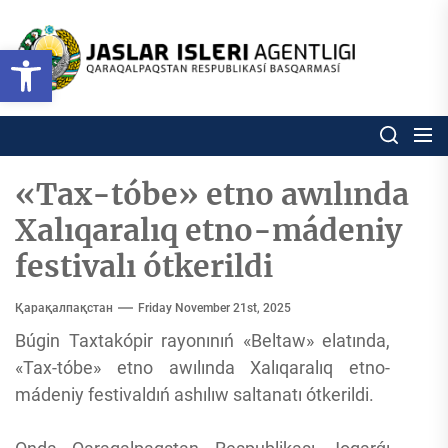
Skip
to
Ózbekstan
Open toolbar
jaslar
the
isleri
content
agentligi
Ózbekstan jaslar isleri agentl
Qaraqalpaqs
Respublikası
basqarması
«Tax-tóbe» etno awılında
Xalıqaralıq etno-mádeniy
festivalı ótkerildi
Қарақалпақстан
Friday November 21st, 2025
Búgin Taxtakópir rayonınıń «Beltaw» elatında,
«Tax-tóbe» etno awılında Xalıqaralıq etno-
mádeniy festivaldıń ashılıw saltanatı ótkerildi.