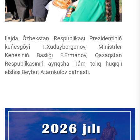
Ilajda Ózbekstan Respublikası Prezidentiniń
keńesgóyi T.Xudaybergenov, Ministrler
Keńesiniń Baslıǵı F.Ermanov, Qazaqstan
Respublikasınıń ayrıqsha hám tolıq huqıqlı
elshisi Beybut Atamkulov qatnastı.