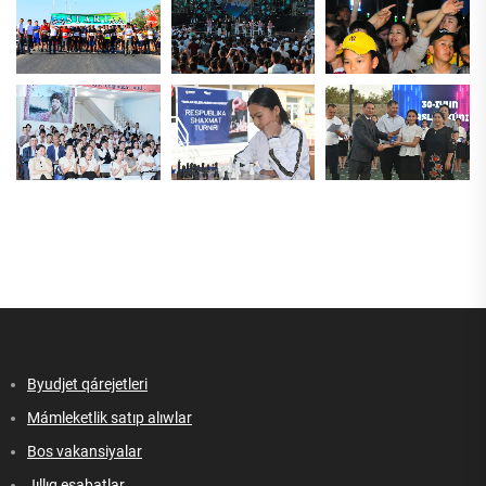
Byudjet qárejetleri
Mámleketlik satıp alıwlar
Bos vakansiyalar
Jıllıq esabatlar