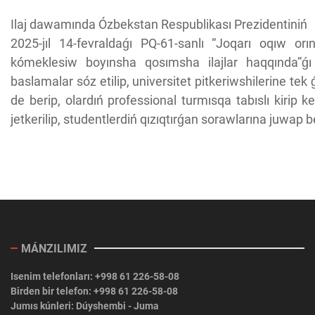
Ilaj dawamında Ózbekstan Respublikası Prezidentiniń
2025-jıl 14-fevraldaǵı PQ-61-sanlı “Joqarı oqıw orın
kómeklesiw boyınsha qosımsha ilajlar haqqında”ǵı q
baslamalar sóz etilip, universitet pitkeriwshilerine tek
de berip, olardıń professional turmısqa tabıslı kirip k
jetkerilip, studentlerdiń qızıqtırǵan sorawlarına juwap b
MÁNZILIMIZ
Isenim telefonları: +998 61 226-58-08
Birden bir telefon: +998 61 226-58-08
Jumıs kúnleri: Dúyshembi - Juma