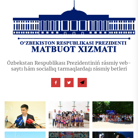
Ózbekstan Respublikası Prezidentiniń rásmiy veb-
saytı hám sociallıq tarmaqlardaǵı rásmiy betleri