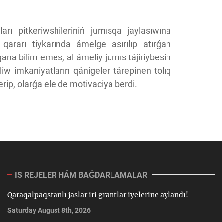
ları pitkeriwshileriniń jumısqa jaylasıwına
ararı tiykarında ámelge asırılıp atırǵan
 ǵana bilim emes, al ámeliy jumıs tájiriybesin
eliw imkaniyatların qánigeler tárepinen tolıq
erip, olarǵa ele de motivaciya berdi.
IS REJELER HÁM BAǴDARLAMALAR
Qaraqalpaqstanlı jaslar iri grantlar iyelerine aylandı!
Saturday August 8th, 2026