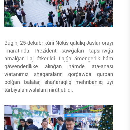
Búgin, 25-dekabr kúni Nókis qalalıq Jaslar orayı
imaratında Prezident sawǵaları tapsırıwǵa
arnalǵan ilaj ótkerildi. Ilajǵa ámengerlik hám
qáwenderlikke alınǵan hámde ata-anası
watanımız shegaraların qorǵawda qurban
bolǵan balalar, shańaraqlıq mehribanlıq úyi
tárbiyalanıwshıları mirát etildi.