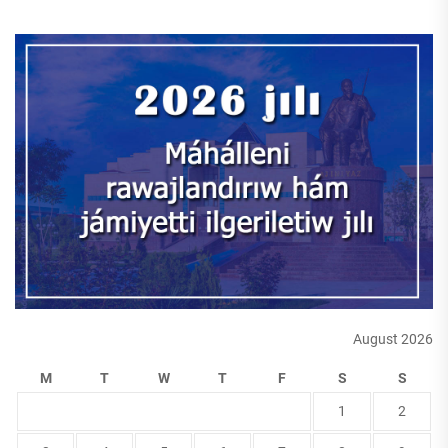
August 2026
M
T
W
T
F
S
S
1
2