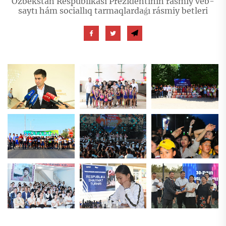
Ózbekstan Respublikası Prezidentiniń rásmiy veb-
saytı hám sociallıq tarmaqlardaǵı rásmiy betleri