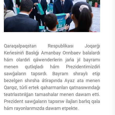
Qaraqalpaqstan Respublikası Joqarǵı
Keńesiniń Baslıǵı Amanbay Orınbaev balalardı
hám olardıń qáwenderlerin jańa jıl bayramı
menen qutlıqladı hám Prezidentimizdiń
sawǵaların tapsırdı. Bayram shıraylı etip
bezelgen shırsha átirapında Ayaz ata menen
Qarqız, túrli ertek qaharmanları qatnasıwındaǵı
teatrlastırılǵan tamashalar menen dawam etti.
Prezident sawǵaların tapsırıw ilajları barlıq qala
hám rayonlarımızda dawam etpekte.