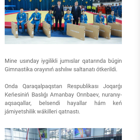
Mine usınday iygilikli jumıslar qatarında búgin
Gimnastika orayınıń ashılıw saltanatı ótkerildi.
Onda Qaraqalpaqstan Respublikası Joqarǵı
Keńesiniń Baslıǵı Amanbay Orınbaev, nuranıy-
aqsaqallar, belsendi hayallar hám keń
jámiyetshilik wákilleri qatnastı.