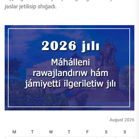
jaslar jetilisip shıǵadı.
August 2026
M
T
W
T
F
S
S