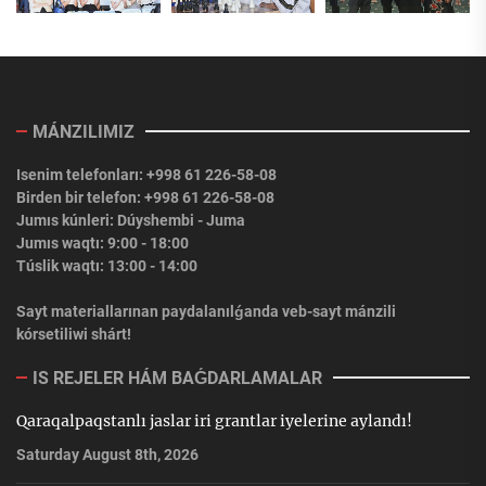
MÁNZILIMIZ
Isenim telefonları: +998 61 226-58-08
Birden bir telefon: +998 61 226-58-08
Jumıs kúnleri: Dúyshembi - Juma
Jumıs waqtı: 9:00 - 18:00
Túslik waqtı: 13:00 - 14:00
Sayt materiallarınan paydalanılǵanda veb-sayt mánzili
kórsetiliwi shárt!
IS REJELER HÁM BAǴDARLAMALAR
Qaraqalpaqstanlı jaslar iri grantlar iyelerine aylandı!
Saturday August 8th, 2026