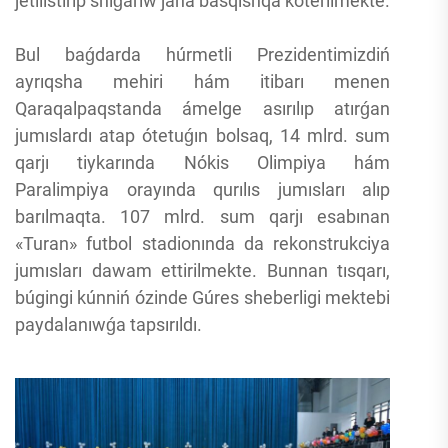
jetilistirip shıǵarıw jańa basqıshqa kóterilmekte.
Bul baǵdarda húrmetli Prezidentimizdiń
ayrıqsha mehiri hám itibarı menen
Qaraqalpaqstanda ámelge asırılıp atırǵan
jumıslardı atap ótetuǵın bolsaq, 14 mlrd. sum
qarjı tiykarında Nókis Olimpiya hám
Paralimpiya orayında qurılıs jumısları alıp
barılmaqta. 107 mlrd. sum qarjı esabınan
«Turan» futbol stadionında da rekonstrukciya
jumısları dawam ettirilmekte. Bunnan tısqarı,
búgingi kúnniń ózinde Gúres sheberligi mektebi
paydalanıwǵa tapsırıldı.