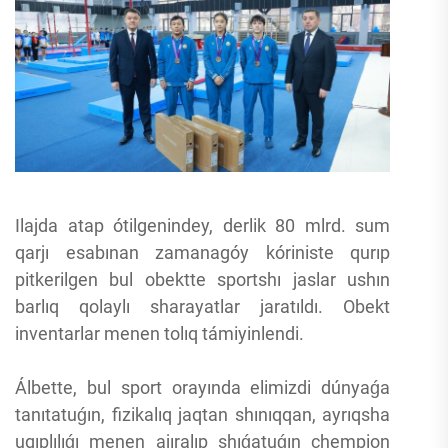
Ilajda atap ótilgenindey, derlik 80 mlrd. sum
qarjı esabınan zamanagóy kóriniste qurıp
pitkerilgen bul obektte sportshı jaslar ushın
barlıq qolaylı sharayatlar jaratıldı. Obekt
inventarlar menen tolıq támiyinlendi.
Álbette, bul sport orayında elimizdi dúnyaǵa
tanıtatuǵın, fizikalıq jaqtan shınıqqan, ayrıqsha
uqıplılıǵı menen ajıralıp shıǵatuǵın chempion