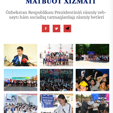
Ózbekstan Respublikası Prezidentiniń rásmiy veb-
saytı hám sociallıq tarmaqlardaǵı rásmiy betleri