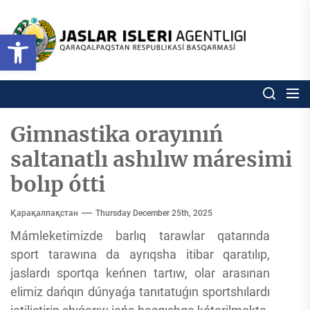
Skip
to
Ózbekstan
Open toolbar
jaslar
the
isleri
content
agentligi
Ózbekstan jaslar isleri agentl
Qaraqalpaqs
Respublikası
basqarması
Gimnastika orayınıń
saltanatlı ashılıw máresimi
bolıp ótti
Қарақалпақстан
Thursday December 25th, 2025
Mámleketimizde barlıq tarawlar qatarında
sport tarawına da ayrıqsha itibar qaratılıp,
jaslardı sportqa keńnen tartıw, olar arasınan
elimiz dańqın dúnyaǵa tanıtatuǵın sportshılardı