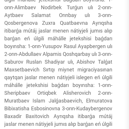
orın-Alimbaev Nodirbek Turǵun ulı 2-orın-
Aytbaev Salamat Orınbay ulı 3-orın-
Qosbergenova Zuxra Quatbaevna Ayrıqsha
itibarǵa mútáj jaslar menen nátiyjeli jumıs alıp
barǵan eń úlgili máhálle jetekshisi baǵdarı
boyınsha: 1-orın-Yusupov Rasul Ayapbergen ulı
2-orın-Abdullaev Alpamis Qoshqarbay ulı 3-orın-
Saburov Ruslan Shadiyar ulı, Abishov Talǵat
Maxsetbaevich Sırtqı miynet migraciyasınan
qaytqan jaslar menen nátiyjeli islegen eń úlgili
máhálle jetekshisi baǵdarı boyınsha: 1-orın-
Sheripbaev Ortiqbek Alisherovich 2-orın-
Muratbaev Islam Jalǵasbaevich, Elmuratova
Bibixatisha Esbosinovna 3-orın-Kudaybergenov
Baxadir Baxitovich Ayrıqsha itibarǵa mútáj
jaslar menen nátiyjeli jumıs alıp barǵan eń úlgili