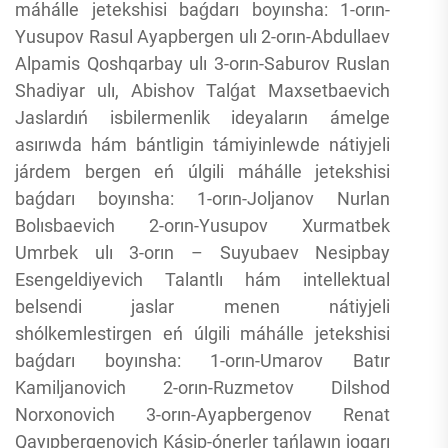
máhálle jetekshisi baǵdarı boyınsha: 1-orın-
Yusupov Rasul Ayapbergen ulı 2-orın-Abdullaev
Alpamis Qoshqarbay ulı 3-orın-Saburov Ruslan
Shadiyar ulı, Abishov Talǵat Maxsetbaevich
Jaslardıń isbilermenlik ideyaların ámelge
asırıwda hám bántligin támiyinlewde nátiyjeli
járdem bergen eń úlgili máhálle jetekshisi
baǵdarı boyınsha: 1-orın-Joljanov Nurlan
Bolısbaevich 2-orın-Yusupov Xurmatbek
Umrbek ulı 3-orın – Suyubaev Nesipbay
Esengeldiyevich Talantlı hám intellektual
belsendi jaslar menen nátiyjeli
shólkemlestirgen eń úlgili máhálle jetekshisi
baǵdarı boyınsha: 1-orın-Umarov Batır
Kamiljanovich 2-orın-Ruzmetov Dilshod
Norxonovich 3-orın-Ayapbergenov Renat
Qayıpbergenovich Kásip-ónerler tańlawın joqarı