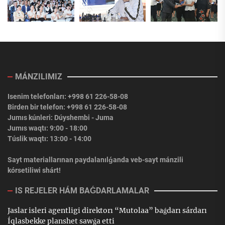
MÁNZILIMIZ
Isenim telefonları: +998 61 226-58-08
Birden bir telefon: +998 61 226-58-08
Jumıs kúnleri: Dúyshembi - Juma
Jumıs waqtı: 9:00 - 18:00
Túslik waqtı: 13:00 - 14:00
Sayt materiallarınan paydalanılǵanda veb-sayt mánzili
kórsetiliwi shárt!
IS REJELER HÁM BAǴDARLAMALAR
Jaslar isleri agentligi direktorı “Mutolaa” baǵdarı sárdarı
Íqlasbekke planshet sawǵa etti