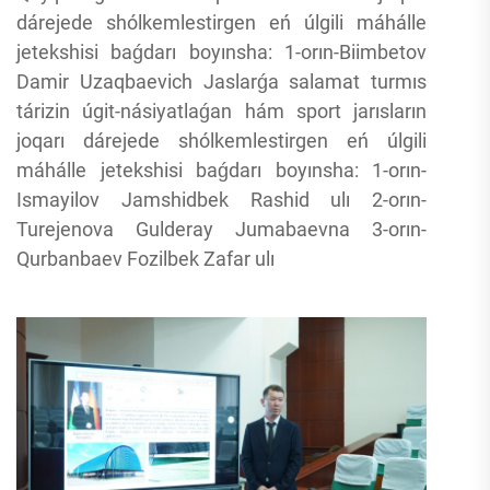
dárejede shólkemlestirgen eń úlgili máhálle
jetekshisi baǵdarı boyınsha: 1-orın-Biimbetov
Damir Uzaqbaevich Jaslarǵa salamat turmıs
tárizin úgit-násiyatlaǵan hám sport jarısların
joqarı dárejede shólkemlestirgen eń úlgili
máhálle jetekshisi baǵdarı boyınsha: 1-orın-
Ismayilov Jamshidbek Rashid ulı 2-orın-
Turejenova Gulderay Jumabaevna 3-orın-
Qurbanbaev Fozilbek Zafar ulı