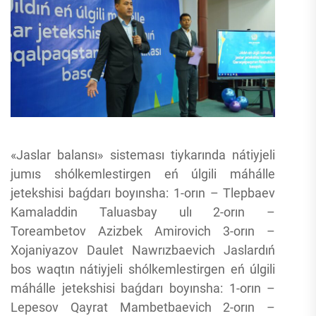
«Jaslar balansı» sisteması tiykarında nátiyjeli
jumıs shólkemlestirgen eń úlgili máhálle
jetekshisi baǵdarı boyınsha: 1-orın – Tlepbaev
Kamaladdin Taluasbay ulı 2-orın –
Toreambetov Azizbek Amirovich 3-orın –
Xojaniyazov Daulet Nawrızbaevich Jaslardıń
bos waqtın nátiyjeli shólkemlestirgen eń úlgili
máhálle jetekshisi baǵdarı boyınsha: 1-orın –
Lepesov Qayrat Mambetbaevich 2-orın –