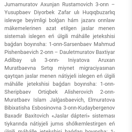
Jumamuratov Axunjan Rustamovich 3-orın –
Yusupbaev Diyorbek Zafar ulı Huqıqbuzarlıq
islewge beyimligi bolǵan hám jazanı orınlaw
mákemelerinen azat etilgen jaslar menen
sistemalı islegen eń úlgili máhálle jetekshisi
baǵdarı boyınsha: 1-orın-Sarsenbaev Mahmud
Pishenbaevich 2-orın – Dauletmuratov Baxtiyar
Adilbay ulı 3-orın- Iniyatova Aruxan
Muratbaevna Sırtqı miynet migraciyasınan
qaytqan jaslar menen nátiyjeli islegen eń úlgili
máhálle jetekshisi baǵdarı boyınsha: 1-orın-
Sheripbaev Ortiqbek Alisherovich 2-orın-
Muratbaev Islam Jalǵasbaevich, Elmuratova
Bibixatisha Esbosinovna 3-orın-Kudaybergenov
Baxadir Baxitovich «Jaslar dápteri» sisteması
tiykarında nátiyjeli jumıs shólkemlestirgen eń
úlgili máhálle jetekshisi baǵdarı boyınsha: 1-