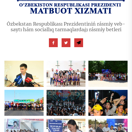
Ózbekstan Respublikası Prezidentiniń rásmiy veb-
saytı hám sociallıq tarmaqlardaǵı rásmiy betleri