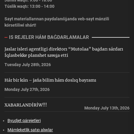
Jumıs waqtı: 9:00 - 18:00
Túslik waqtı: 13:00 - 14:00
Sayt materiallarınan paydalanılǵanda veb-sayt mánzili
kórsetiliwi shárt!
IS REJELER HÁM BAǴDARLAMALAR
Jaslar isleri agentligi direktorı “Mutolaa” baǵdarı sárdarı
Íqlasbekke planshet sawǵa etti
Tuesday July 28th, 2026
Hár bir kún – jańa bilim hám doslıq bayramı
Monday July 27th, 2026
XABARLANDÍRÍW!!!
Monday July 13th, 2026
Byudjet qárejetleri
Mámleketlik satıp alıwlar