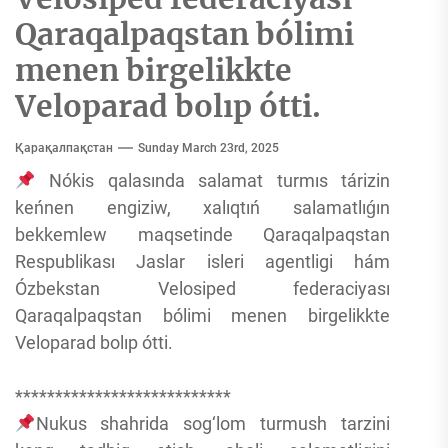
Qaraqalpaqstan bólimi
menen birgelikkte
Veloparad bolıp ótti.
Қарақалпақстан
Sunday March 23rd, 2025
Nókis qalasında salamat turmıs tárizin
keńnen engiziw, xalıqtıń salamatlıǵın
bekkemlew maqsetinde Qaraqalpaqstan
Respublikası Jaslar isleri agentligi hám
Ózbekstan Velosiped federaciyası
Qaraqalpaqstan bólimi menen birgelikkte
Veloparad bolıp ótti.
***************************
Nukus shahrida sog‘lom turmush tarzini