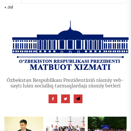
« Jul
Ózbekstan Respublikası Prezidentiniń rásmiy veb-
saytı hám sociallıq tarmaqlardaǵı rásmiy betleri