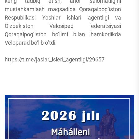
keng tadbiq etish, aholi salomatligini
mustahkamlash maqsadida Qoraqalpog‘iston
Respublikasi Yoshlar ishlari agentligi va
O‘zbekiston Velosiped federatsiyasi
Qoraqalpog‘iston bo‘limi bilan hamkorlikda
Veloparad bo‘lib o‘tdi.
https://t.me/jaslar_isleri_agentligi/29657