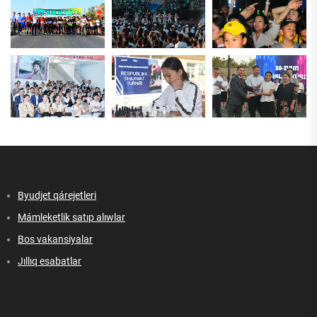
Byudjet qárejetleri
Mámleketlik satıp alıwlar
Bos vakansiyalar
Jıllıq esabatlar