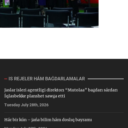
IS REJELER HÁM BAǴDARLAMALAR
Jaslar isleri agentligi direktorı “Mutolaa” baǵdarı sárdarı
Íqlasbekke planshet sawǵa etti
Tuesday July 28th, 2026
Hár bir kún – jańa bilim hám doslıq bayramı