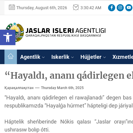
Skip
Facebook
Instagr
You
Thursday, August 6th, 2026
3:30:43 AM
to
the
content
Ózbekstan
Open toolbar
jaslar
isleri
Ózbekstan jaslar 
agentligi
Qaraqalpaqs
Agentlik
Iskerlik
Hújjetler
Xızmetl
Respublikası
basqarması
“Hayaldı, ananı qádirlegen e
Қарақалпақстан
Thursday March 6th, 2025
“Hayaldı, ananı qádirlegen el rawajlanadı” degen bas i
respublikamızda “Hayalǵa húrmet” hápteligi dep járiyal
Háptelik sheńberinde Nókis qalası “Jaslar orayı”ı
ushırasıw bolıp ótti.