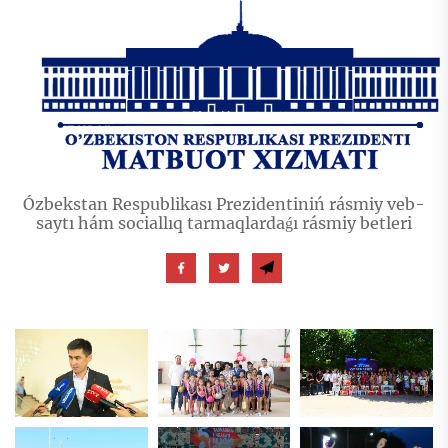
Ózbekstan Respublikası Prezidentiniń rásmiy veb-
saytı hám sociallıq tarmaqlardaǵı rásmiy betleri