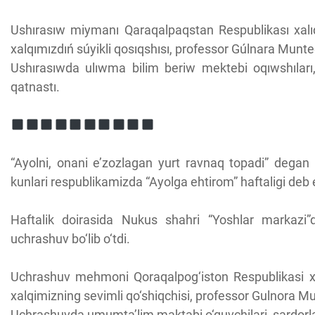
Ushırasıw miymanı Qaraqalpaqstan Respublikası xalıq a
xalqımızdıń súyikli qosıqshısı, professor Gúlnara Munte
Ushırasıwda ulıwma bilim beriw mektebi oqıwshıları, 
qatnastı.
“Ayolni, onani e’zozlagan yurt ravnaq topadi” degan 
kunlari respublikamizda “Ayolga ehtirom” haftaligi deb e’
Haftalik doirasida Nukus shahri “Yoshlar markazi
uchrashuv bo‘lib o‘tdi.
Uchrashuv mehmoni Qoraqalpog‘iston Respublikasi xalq 
xalqimizning sevimli qo‘shiqchisi, professor Gulnora Mu
Uchrashuvda umumta’lim maktabi o‘quvchilari, sardorlar, o