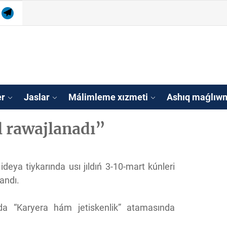
am
tube
Telegram
isleri agentligi Qa
tan
er
Jaslar
Málimleme xızmeti
Ashıq maǵlıwm
l rawajlanadı”
deya tiykarında usı jıldıń 3-10-mart kúnleri
andı.
nda “Karyera hám jetiskenlik” atamasında