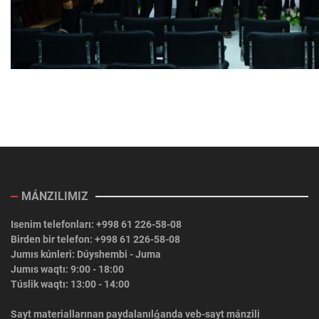
MÁNZILIMIZ
Isenim telefonları: +998 61 226-58-08
Birden bir telefon: +998 61 226-58-08
Jumıs kúnleri: Dúyshembi - Juma
Jumıs waqtı: 9:00 - 18:00
Túslik waqtı: 13:00 - 14:00
Sayt materiallarınan paydalanılǵanda veb-sayt mánzili