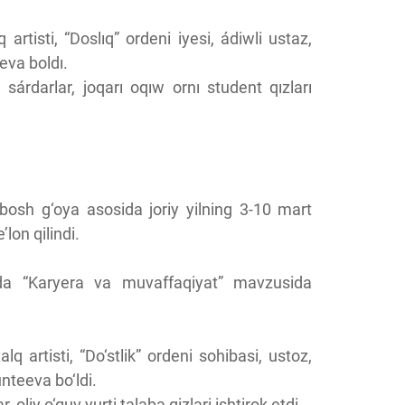
rtisti, “Doslıq” ordeni iyesi, ádiwli ustaz,
eva boldı.
sárdarlar, joqarı oqıw ornı student qızları
bosh g‘oya asosida joriy yilning 3-10 mart
lon qilindi.
”da “Karyera va muvaffaqiyat” mavzusida
artisti, “Do‘stlik” ordeni sohibasi, ustoz,
nteeva bo‘ldi.
liy o‘quv yurti talaba qizlari ishtirok etdi.