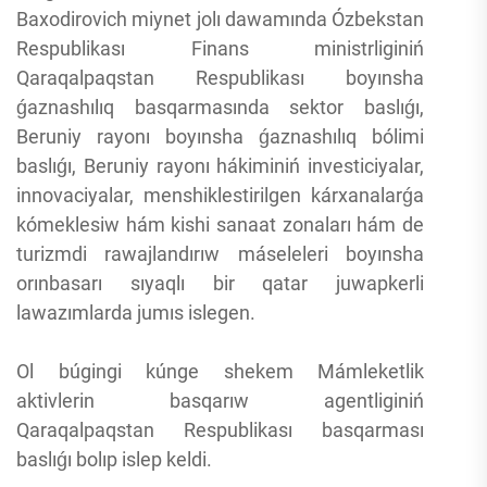
Baxodirovich miynet jolı dawamında Ózbekstan
Respublikası Finans ministrliginiń
Qaraqalpaqstan Respublikası boyınsha
ǵaznashılıq basqarmasında sektor baslıǵı,
Beruniy rayonı boyınsha ǵaznashılıq bólimi
baslıǵı, Beruniy rayonı hákiminiń investiciyalar,
innovaciyalar, menshiklestirilgen kárxanalarǵa
kómeklesiw hám kishi sanaat zonaları hám de
turizmdi rawajlandırıw máseleleri boyınsha
orınbasarı sıyaqlı bir qatar juwapkerli
lawazımlarda jumıs islegen.
Ol búgingi kúnge shekem Mámleketlik
aktivlerin basqarıw agentliginiń
Qaraqalpaqstan Respublikası basqarması
baslıǵı bolıp islep keldi.