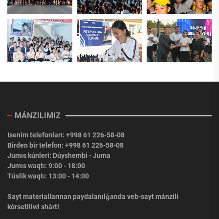
MÁNZILIMIZ
Isenim telefonları: +998 61 226-58-08
Birden bir telefon: +998 61 226-58-08
Jumıs kúnleri: Dúyshembi - Juma
Jumıs waqtı: 9:00 - 18:00
Túslik waqtı: 13:00 - 14:00
Sayt materiallarınan paydalanılǵanda veb-sayt mánzili
kórsetiliwi shárt!