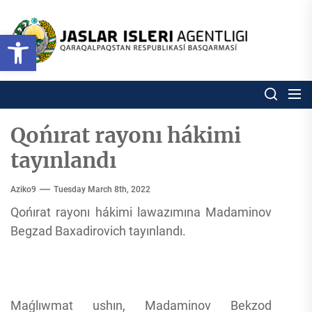
Skip
to
Ózbekstan
Open toolbar
jaslar
the
isleri
content
agentligi
Ózbekstan jaslar isleri agentl
Qaraqalpaqs
Respublikası
basqarması
Qońırat rayonı hákimi
tayınlandı
Aziko9
Tuesday March 8th, 2022
Qońırat rayonı hákimi lawazımına Madaminov
Begzad Baxadirovich tayınlandı.
Maǵlıwmat ushın, Madaminov Bekzod