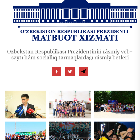
Ózbekstan Respublikası Prezidentiniń rásmiy veb-
saytı hám sociallıq tarmaqlardaǵı rásmiy betleri