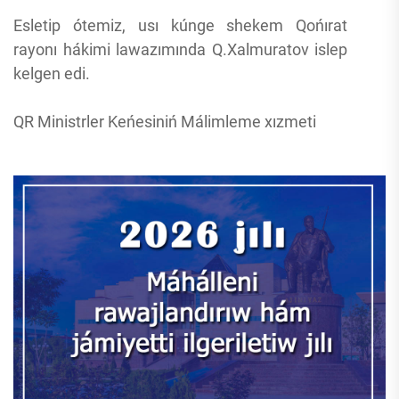
Esletip ótemiz, usı kúnge shekem Qońırat
rayonı hákimi lawazımında Q.Xalmuratov islep
kelgen edi.
QR Ministrler Keńesiniń Málimleme xızmeti