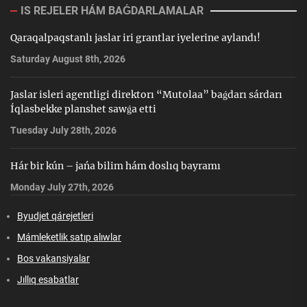
IS REJELER HÁM BAǴDARLAMALAR
Qaraqalpaqstanlı jaslar iri grantlar iyelerine aylandı!
Saturday August 8th, 2026
Jaslar isleri agentligi direktorı “Mutolaa” baǵdarı sárdarı
Íqlasbekke planshet sawǵa etti
Tuesday July 28th, 2026
Hár bir kún – jańa bilim hám doslıq bayramı
Monday July 27th, 2026
Byudjet qárejetleri
Mámleketlik satıp alıwlar
Bos vakansiyalar
Jıllıq esabatlar