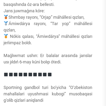
basqıshında óz-ara bellesti.
Jarıs juwmaǵına kóre:
Shımbay rayonı, “Orjap” máhállesi qızları,
Ámiwdárya rayonı, “Tar yop” máhállesi
qızları,
Nókis qalası, “Ámiwdárya” máhállesi qızları
jeńimpaz boldı.
Maǵlıwmat ushın: Er balalar arasında jarıslar
usı jıldıń 6-may kúni bolıp ótedi.
Sportning gandbol turi bo‘yicha “O‘zbekiston
mahallalari uyushmasi kubogi” musobaqasi
g‘olib qizlari aniqlandi