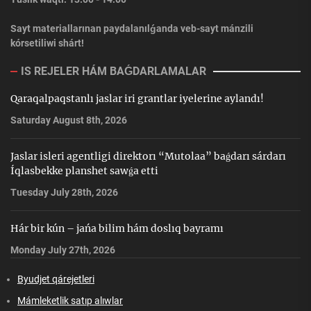
Sayt materiallarınan paydalanılǵanda veb-sayt mánzili
kórsetiliwi shárt!
IS REJELER HÁM BAǴDARLAMALAR
Qaraqalpaqstanlı jaslar iri grantlar iyelerine aylandı!
Saturday August 8th, 2026
Jaslar isleri agentligi direktorı “Mutolaa” baǵdarı sárdarı
Íqlasbekke planshet sawǵa etti
Tuesday July 28th, 2026
Hár bir kún – jańa bilim hám doslıq bayramı
Monday July 27th, 2026
Byudjet qárejetleri
Mámleketlik satıp alıwlar