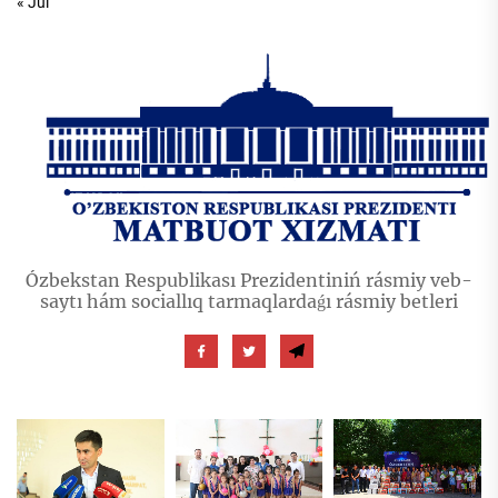
« Jul
Ózbekstan Respublikası Prezidentiniń rásmiy veb-
saytı hám sociallıq tarmaqlardaǵı rásmiy betleri