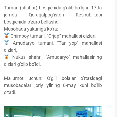
Tuman (shahar) bosqichida g‘olib bo‘lgan 17 ta
jamoa Qoraqalpog‘iston Respublikasi
bosqichida o‘zaro bellashdi.
Musobaqa yakuniga ko‘ra:
Chimboy tumani, “Orjap” mahallasi qizlari,
Amudaryo tumani, “Tar yop” mahallasi
qizlari,
Nukus shahri, “Amudaryo” mahallasining
qizlari g‘olib bo‘ldi.
Ma’lumot uchun: O‘g‘il bolalar o‘rtasidagi
musobaqalar joriy yilning 6-may kuni bo‘lib
o‘tadi.