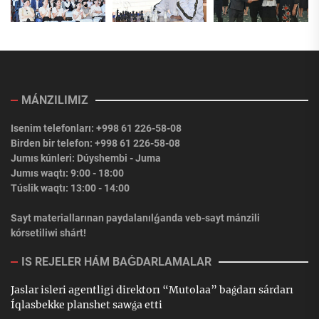
MÁNZILIMIZ
Isenim telefonları: +998 61 226-58-08
Birden bir telefon: +998 61 226-58-08
Jumıs kúnleri: Dúyshembi - Juma
Jumıs waqtı: 9:00 - 18:00
Túslik waqtı: 13:00 - 14:00
Sayt materiallarınan paydalanılǵanda veb-sayt mánzili
kórsetiliwi shárt!
IS REJELER HÁM BAǴDARLAMALAR
Jaslar isleri agentligi direktorı “Mutolaa” baǵdarı sárdarı
Íqlasbekke planshet sawǵa etti