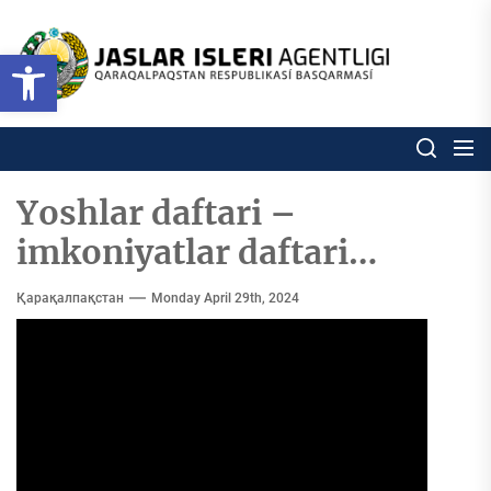
Skip
to
Ózbekstan
Open toolbar
jaslar
the
isleri
content
agentligi
Ózbekstan jaslar isleri agentl
Qaraqalpaqs
Respublikası
basqarması
Yoshlar daftari –
imkoniyatlar daftari…
Қарақалпақстан
Monday April 29th, 2024