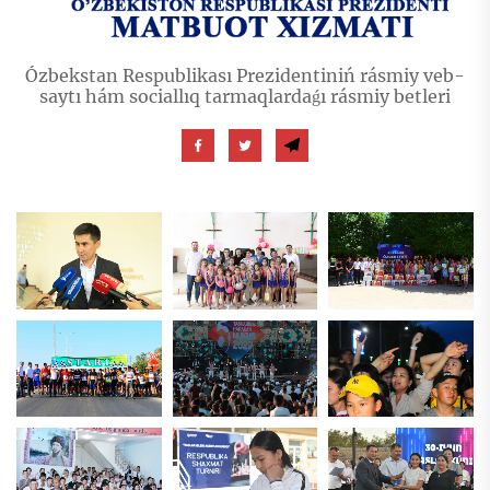
Ózbekstan Respublikası Prezidentiniń rásmiy veb-
saytı hám sociallıq tarmaqlardaǵı rásmiy betleri