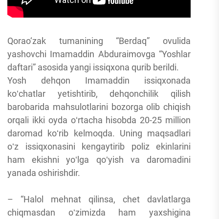
Qorao‘zak tumanining “Berdaq” ovulida
yashovchi Imamaddin Abduraimovga “Yoshlar
daftari” asosida yangi issiqxona qurib berildi.
Yosh dehqon Imamaddin issiqxonada
koʻchatlar yetishtirib, dehqonchilik qilish
barobarida mahsulotlarini bozorga olib chiqish
orqali ikki oyda oʻrtacha hisobda 20-25 million
daromad koʻrib kelmoqda. Uning maqsadlari
oʻz issiqxonasini kengaytirib poliz ekinlarini
ham ekishni yoʻlga qoʻyish va daromadini
yanada oshirishdir.
– “Halol mehnat qilinsa, chet davlatlarga
chiqmasdan oʻzimizda ham yaxshigina