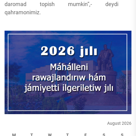
daromad topish mumkin”,- deydi
qahramonimiz.
August 2026
M
T
W
T
F
S
S