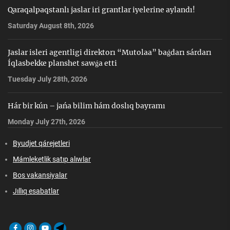
Qaraqalpaqstanlı jaslar iri grantlar iyelerine aylandı!
Saturday August 8th, 2026
Jaslar isleri agentligi direktorı “Mutolaa” baǵdarı sárdarı
Íqlasbekke planshet sawǵa etti
Tuesday July 28th, 2026
Hár bir kún – jańa bilim hám doslıq bayramı
Monday July 27th, 2026
Byudjet qárejetleri
Mámleketlik satıp alıwlar
Bos vakansiyalar
Jıllıq esabatlar
Facebook
Instagram
Youtube
Telegram