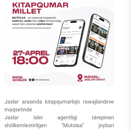
Jaslar arasında kıtapqumarlıqtı rawajlandırıw
maqsetinde
Jaslar isler agentligi tárepinen
shólkemlestirilgen “Mutolaa” joybarı