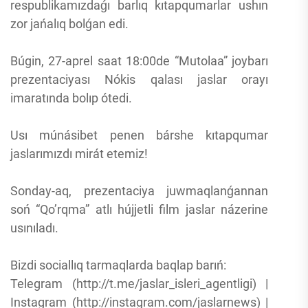
respublikamızdaǵı barlıq kıtapqumarlar ushın
zor jańalıq bolǵan edi.
Búgin, 27-aprel saat 18:00de “Mutolaa” joybarı
prezentaciyası Nókis qalası jaslar orayı
imaratında bolıp ótedi.
Usı múnásibet penen bárshe kıtapqumar
jaslarımızdı mirát etemiz!
Sonday-aq, prezentaciya juwmaqlanǵannan
soń “Qo’rqma” atlı hújjetli film jaslar názerine
usınıladı.
Bizdi sociallıq tarmaqlarda baqlap barıń:
Telegram (http://t.me/jaslar_isleri_agentligi) |
Instagram (http://instagram.com/jaslarnews) |