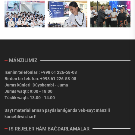
MÁNZILIMIZ
Isenim telefonları: +998 61 226-58-08
Birden bir telefon: +998 61 226-58-08
Jumıs kúnleri: Dúyshembi - Juma
Jumıs waqtı: 9:00 - 18:00
Túslik waqtı: 13:00 - 14:00
Sayt materiallarınan paydalanılǵanda veb-sayt mánzili
kórsetiliwi shárt!
IS REJELER HÁM BAǴDARLAMALAR