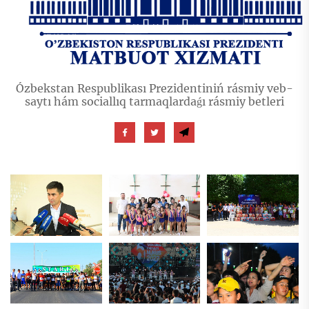
Ózbekstan Respublikası Prezidentiniń rásmiy veb-
saytı hám sociallıq tarmaqlardaǵı rásmiy betleri