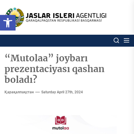
Skip
to
Ózbekstan
Open toolbar
jaslar
the
isleri
content
agentligi
Ózbekstan jaslar isleri agentl
Qaraqalpaqs
Respublikası
basqarması
“Mutolaa” joybarı
prezentaciyası qashan
boladı?
Қарақалпақстан
Saturday April 27th, 2024