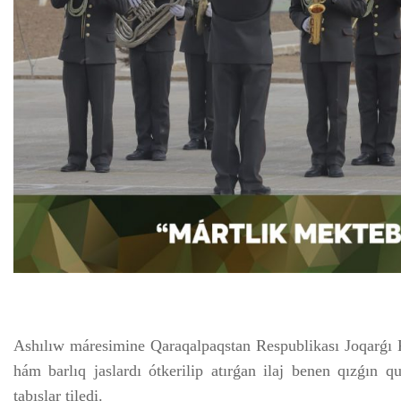
Ashılıw máresimine Qaraqalpaqstan Respublikası Joqarǵı 
hám barlıq jaslardı ótkerilip atırǵan ilaj benen qızǵın qu
tabıslar tiledi.