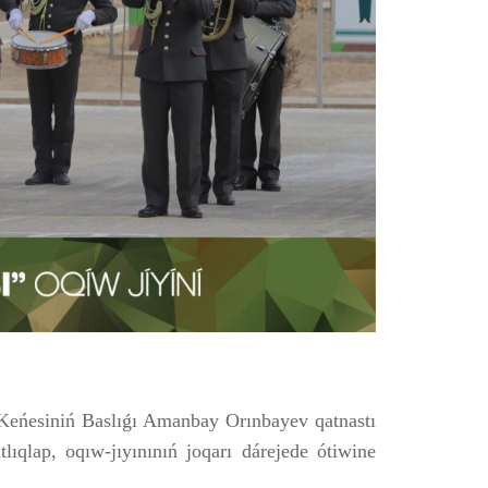
Keńesiniń Baslıǵı Amanbay Orınbayev qatnastı
tlıqlap, oqıw-jıyınınıń joqarı dárejede ótiwine