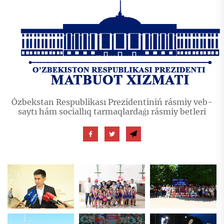
Ózbekstan Respublikası Prezidentiniń rásmiy veb-
saytı hám sociallıq tarmaqlardaǵı rásmiy betleri