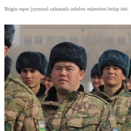
Búgin oqıw jıyınınıń saltanatlı ashılıw máresimi bolıp ótti.