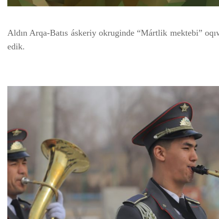
Aldın Arqa-Batıs áskeriy okruginde “Mártlik mektebi” oqıw
edik.