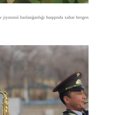
 jıyınınıń baslanǵanlıǵı haqqında xabar bergen