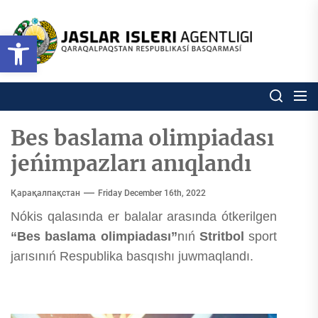
Skip
to
Ózbekstan
Open toolbar
jaslar
the
isleri
content
agentligi
Ózbekstan jaslar isleri agentl
Qaraqalpaqs
Respublikası
basqarması
Bes baslama olimpiadası
jeńimpazları anıqlandı
Қарақалпақстан
Friday December 16th, 2022
Nókis qalasında er balalar arasında ótkerilgen
“Bes baslama olimpiadası”
nıń
Stritbol
sport
jarısınıń Respublika basqıshı juwmaqlandı.