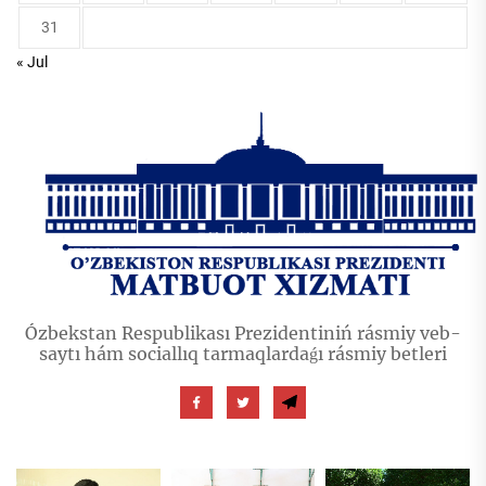
31
« Jul
Ózbekstan Respublikası Prezidentiniń rásmiy veb-
saytı hám sociallıq tarmaqlardaǵı rásmiy betleri