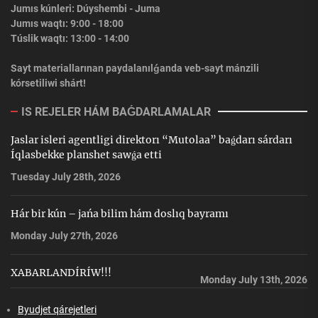
Jumıs kúnleri: Dúyshembi - Juma
Jumıs waqtı: 9:00 - 18:00
Túslik waqtı: 13:00 - 14:00
Sayt materiallarınan paydalanılǵanda veb-sayt mánzili
kórsetiliwi shárt!
IS REJELER HÁM BAǴDARLAMALAR
Jaslar isleri agentligi direktorı “Mutolaa” baǵdarı sárdarı
Íqlasbekke planshet sawǵa etti
Tuesday July 28th, 2026
Hár bir kún – jańa bilim hám doslıq bayramı
Monday July 27th, 2026
XABARLANDÍRÍW!!!
Monday July 13th, 2026
Byudjet qárejetleri