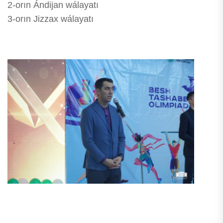
2-orın Ándijan wálayatı
3-orın Jizzax wálayatı