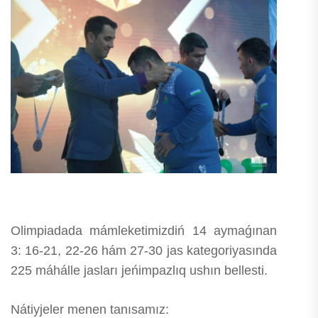
Olimpiadada mámleketimizdiń 14 aymaǵınan
3: 16-21, 22-26 hám 27-30 jas kategoriyasında
225 máhálle jasları jeńimpazlıq ushın bellesti.
Nátiyjeler menen tanısamız: