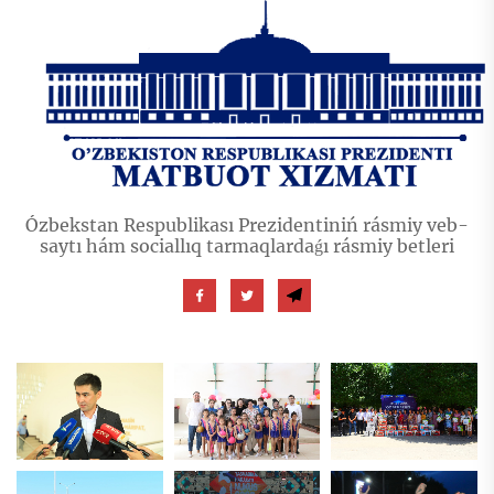
Ózbekstan Respublikası Prezidentiniń rásmiy veb-
saytı hám sociallıq tarmaqlardaǵı rásmiy betleri