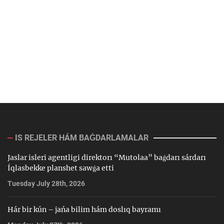
IS REJELER HÁM BAǴDARLAMALAR
Jaslar isleri agentligi direktorı “Mutolaa” baǵdarı sárdarı
Íqlasbekke planshet sawǵa etti
Tuesday July 28th, 2026
Hár bir kún – jańa bilim hám doslıq bayramı