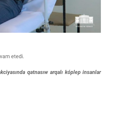
wam etedi.
kciyasında qatnasıw arqalı kóplep insanlar