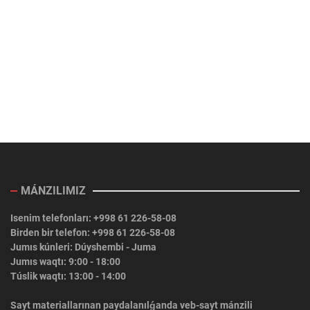
MÁNZILIMIZ
Isenim telefonları: +998 61 226-58-08
Birden bir telefon: +998 61 226-58-08
Jumıs kúnleri: Dúyshembi - Juma
Jumıs waqtı: 9:00 - 18:00
Túslik waqtı: 13:00 - 14:00
Sayt materiallarınan paydalanılǵanda veb-sayt mánzili