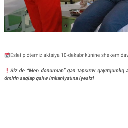
Esletip ótemiz aktsiya 10-dekabr kúnine shekem da
Siz de “Men donorman” qan tapsırıw qayırqomlıq a
ómirin saqlap qalıw imkaniyatına iyesiz!