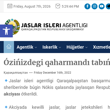
Skip
Facebook
Instagram
Youtu
Te
Friday, August 7th, 2026
5:29:44 PM
to
the
content
Ózbekstan
Open toolbar
jaslar
isleri
Ózbekstan jaslar 
agentligi
Qaraqalpaqs
Agentlik
Iskerlik
Hújjetler
Xızmetl
Respublikası
basqarması
Ózińizdegi qaharmandı tabıń
Қарақалпақстан
Friday December 16th, 2022
Jaslar isleri agentligi Qaraqalpaqstan basqarm
sheńberinde búgin Nókis qalasında jaylasqan Respu
akciyası
ótkerildi.
Akciyada kewilli jaslar, jaslar jetekshileri