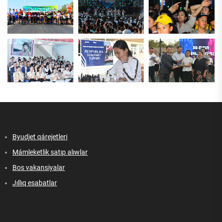
Byudjet qárejetleri
Mámleketlik satıp alıwlar
Bos vakansiyalar
Jıllıq esabatlar