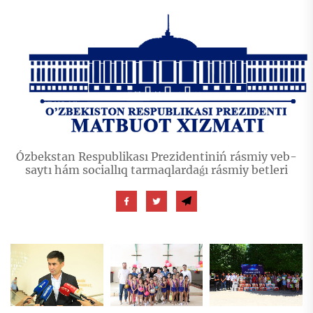
Ózbekstan Respublikası Prezidentiniń rásmiy veb-
saytı hám sociallıq tarmaqlardaǵı rásmiy betleri