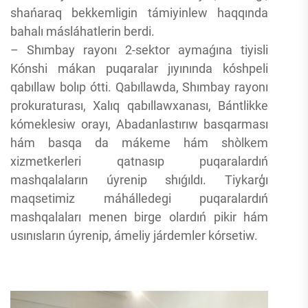
shańaraq bekkemligin támiyinlew haqqında
bahalı másláhatlerin berdi.
– Shımbay rayonı 2-sektor aymaǵına tiyisli
Kónshi mákan puqaralar jıyınında kóshpeli
qabıllaw bolıp ótti. Qabıllawda, Shımbay rayonı
prokuraturası, Xalıq qabıllawxanası, Bántlikke
kómeklesiw orayı, Abadanlastırıw basqarması
hám basqa da mákeme hám shòlkem
xizmetkerleri qatnasıp puqaralardıń
mashqalaların úyrenip shıǵıldı. Tiykarģı
maqsetimiz máhálledegi puqaralardıń
mashqalaları menen birge olardıń pikir hám
usınısların úyrenip, ámeliy járdemler kórsetiw.