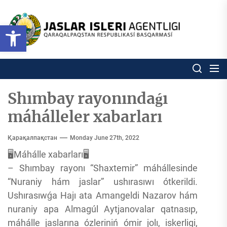
Skip
to
Ózbekstan
Open toolbar
jaslar
the
isleri
content
agentligi
Ózbekstan jaslar isleri agentl
Qaraqalpaqs
Respublikası
basqarması
Shımbay rayonındaǵı
máhálleler xabarları
Қарақалпақстан
Monday June 27th, 2022
🖥Máhálle xabarları🖥
– Shımbay rayonı “Shaxtemir” máhállesinde
“Nuraniy hám jaslar” ushırasıwı ótkerildi.
Ushırasıwǵa Hajı ata Amangeldi Nazarov hám
nuraniy apa Almagúl Aytjanovalar qatnasıp,
máhálle jaslarına ózleriniń ómir jolı, iskerligi,