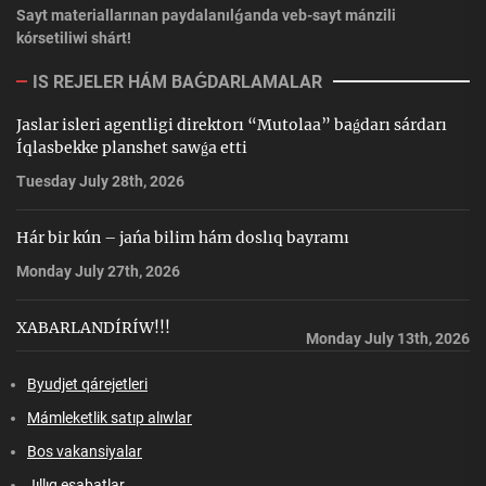
Sayt materiallarınan paydalanılǵanda veb-sayt mánzili
kórsetiliwi shárt!
IS REJELER HÁM BAǴDARLAMALAR
Jaslar isleri agentligi direktorı “Mutolaa” baǵdarı sárdarı
Íqlasbekke planshet sawǵa etti
Tuesday July 28th, 2026
Hár bir kún – jańa bilim hám doslıq bayramı
Monday July 27th, 2026
XABARLANDÍRÍW!!!
Monday July 13th, 2026
Byudjet qárejetleri
Mámleketlik satıp alıwlar
Bos vakansiyalar
Jıllıq esabatlar