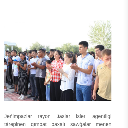
Jeńimpazlar rayon Jaslar isleri agentligi
tárepinen qımbat baxalı sawģalar menen