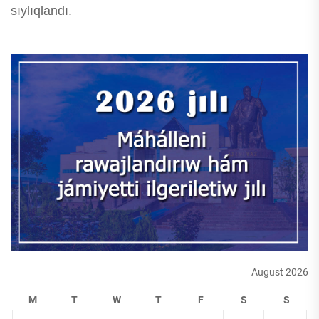
sıylıqlandı.
August 2026
M
T
W
T
F
S
S