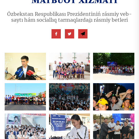
Ózbekstan Respublikası Prezidentiniń rásmiy veb-
saytı hám sociallıq tarmaqlardaǵı rásmiy betleri