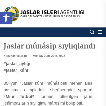
Skip
to
Ózbekstan
Open toolbar
jaslar
the
isleri
content
agentligi
Ózbekstan jaslar isleri agentl
Qaraqalpaqs
Respublikası
basqarması
Jaslar múnásip sıylıqlandı
Қарақалпақстан
Monday June 27th, 2022
#jaslar_aylıǵı
#jaslar_kúni
30-iyun “Jaslar kúni” múnásibeti menen Bes
baslama olimpiadası sheńberinde sporttıń
“Mini futbol”
túrinen ótkerilgen jarıs
jeńimpazların sıylıqlaw máresimi bolıp ótti.