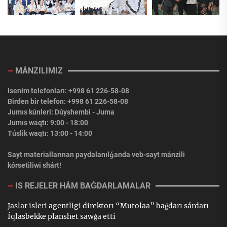
MÁNZILIMIZ
Isenim telefonları: +998 61 226-58-08
Birden bir telefon: +998 61 226-58-08
Jumıs kúnleri: Dúyshembi - Juma
Jumıs waqtı: 9:00 - 18:00
Túslik waqtı: 13:00 - 14:00
Sayt materiallarınan paydalanılǵanda veb-sayt mánzili
kórsetiliwi shárt!
IS REJELER HÁM BAǴDARLAMALAR
Jaslar isleri agentligi direktorı “Mutolaa” baǵdarı sárdarı
Íqlasbekke planshet sawǵa etti