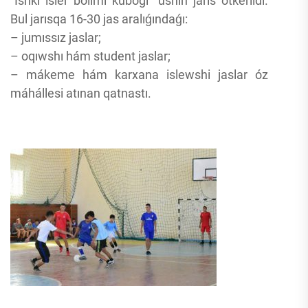
“Ishki isler bólimi kubogı” ushın jarıs ótkerildi.
Bul jarısqa 16-30 jas aralıǵındaǵı:
– jumıssız jaslar;
– oqıwshı hám student jaslar;
– mákeme hám karxana islewshi jaslar óz
máhállesi atınan qatnastı.