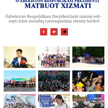
Ózbekstan Respublikası Prezidentiniń rásmiy veb-
saytı hám sociallıq tarmaqlardaǵı rásmiy betleri