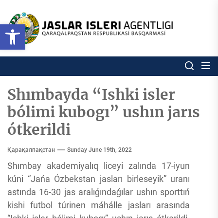
Skip
to
Ózbekstan
Open toolbar
jaslar
the
isleri
content
agentligi
Ózbekstan jaslar isleri agentl
Qaraqalpaqs
Respublikası
basqarması
Shımbayda “Ishki isler
bólimi kubogı” ushın jarıs
ótkerildi
Қарақалпақстан
Sunday June 19th, 2022
Shımbay akademiyalıq liceyi zalında 17-iyun
kúni “Jańa Ózbekstan jasları birleseyik” uranı
astında 16-30 jas aralıǵındaǵılar ushın sporttıń
kishi futbol túrinen máhálle jasları arasında