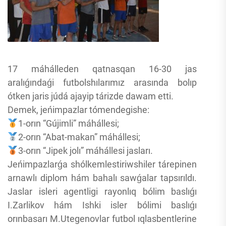
17 máhálleden qatnasqan 16-30 jas
aralıǵındaǵi futbolshılarımız arasında bolıp
ótken jaris júdá ajayip tárizde dawam etti.
Demek, jeńimpazlar tómendegishe:
1-orın “Gújimli” máhállesi;
2-orın “Abat-makan” máhállesi;
3-orın “Jipek jolı” máhállesi jasları.
Jeńimpazlarǵa shólkemlestiriwshiler tárepinen
arnawlı diplom hám bahalı sawǵalar tapsırıldı.
Jaslar isleri agentligi rayonlıq bólim baslıǵı
I.Zarlikov hám Ishki isler bólimi baslıǵı
orınbasarı M.Utegenovlar futbol ıqlasbentlerine