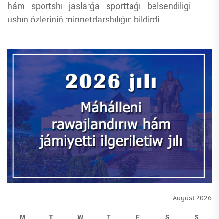
hám sportshı jaslarǵa sporttaǵı belsendiligi
ushın ózleriniń minnetdarshılıǵın bildirdi.
August 2026
M
T
W
T
F
S
S