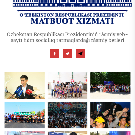
Ózbekstan Respublikası Prezidentiniń rásmiy veb-
saytı hám sociallıq tarmaqlardaǵı rásmiy betleri