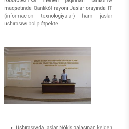
robototexnika menen jaqınnan tanıstırıw
maqsetinde Qanlıkól rayonı Jaslar orayında IT
(informacion texnologiyalar) ham jaslar
ushırasıwı bolıp ótpekte.
Ushırasıwda jaslar Nókis qalasınan kelgen