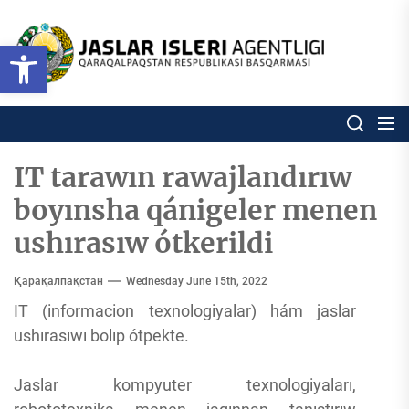
Skip
to
Ózbekstan
Open toolbar
jaslar
the
isleri
content
agentligi
Ózbekstan jaslar isleri agentl
Qaraqalpaqs
Respublikası
basqarması
IT tarawın rawajlandırıw
boyınsha qánigeler menen
ushırasıw ótkerildi
Қарақалпақстан
Wednesday June 15th, 2022
IT (informacion texnologiyalar) hám jaslar
ushırasıwı bolıp ótpekte.
Jaslar kompyuter texnologiyaları,