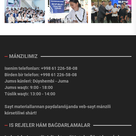
MÁNZILIMIZ
Isenim telefonları: +998 61 226-58-08
Birden bir telefon: +998 61 226-58-08
Jumıs kúnleri: Dúyshembi - Juma
Jumıs waqtı: 9:00 - 18:00
Túslik waqtı: 13:00 - 14:00
Sayt materiallarınan paydalanılǵanda veb-sayt mánzili
kórsetiliwi shárt!
IS REJELER HÁM BAǴDARLAMALAR