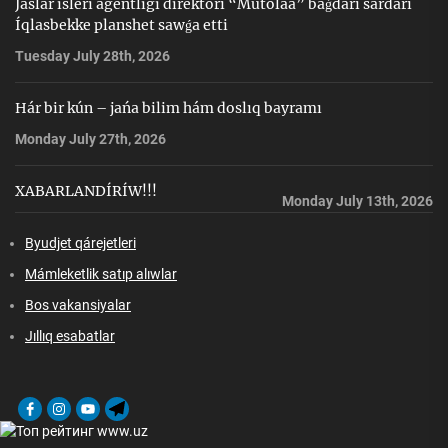
Jaslar isleri agentligi direktorı “Mutolaa” baǵdarı sárdarı
Íqlasbekke planshet sawǵa etti
Tuesday July 28th, 2026
Hár bir kún – jańa bilim hám doslıq bayramı
Monday July 27th, 2026
XABARLANDÍRÍW!!!
Monday July 13th, 2026
Byudjet qárejetleri
Mámleketlik satıp alıwlar
Bos vakansiyalar
Jıllıq esabatlar
Facebook
Instagram
Youtube
Telegram