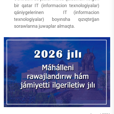
bir qatar IT (informacion texnologiyalar)
qániygelerinen IT (informacion
texnologiyalar) boyınsha qızıqtırǵan
sorawlarına juwaplar almaqta.