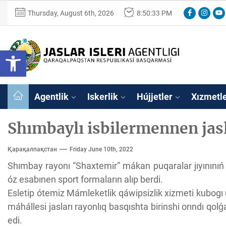
Skip
Facebook
Instagr
You
Thursday, August 6th, 2026
8:50:34 PM
to
the
content
Ózbekstan
Open toolbar
jaslar
isleri
Ózbekstan jaslar 
agentligi
Qaraqalpaqs
Agentlik
Iskerlik
Hújjetler
Xızmetl
Respublikası
basqarması
Shımbaylı isbilermennen jasl
Қарақалпақстан
Friday June 10th, 2022
Shımbay rayonı “Shaxtemir” mákan puqaralar jıyınınıń
óz esabınen sport formaların alıp berdi.
Esletip ótemiz Mámleketlik qáwipsizlik xizmeti kubogı u
máhállesi jasları rayonlıq basqıshta birinshi orındı qolǵ
edi.