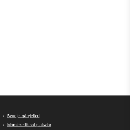
Byudjet qárejetleri
Mámleketlik satıp alıwlar