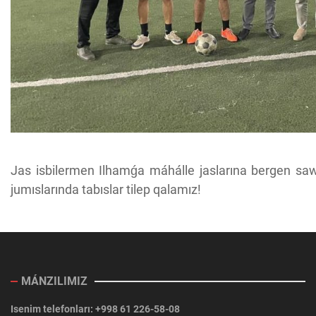
Jas isbilermen Ilhamǵa máhálle jaslarına bergen sawǵ
jumıslarında tabıslar tilep qalamız!
MÁNZILIMIZ
Isenim telefonları: +998 61 226-58-08