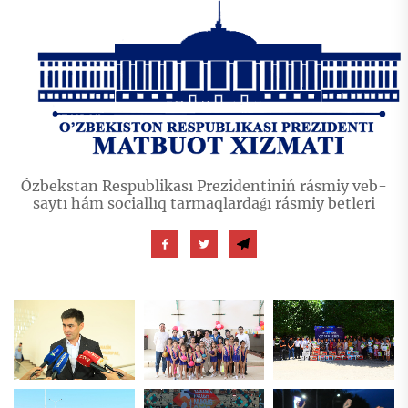
Ózbekstan Respublikası Prezidentiniń rásmiy veb-
saytı hám sociallıq tarmaqlardaǵı rásmiy betleri