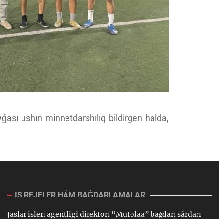
ası ushın minnetdarshılıq bildirgen halda,
IS REJELER HÁM BAǴDARLAMALAR
Jaslar isleri agentligi direktorı “Mutolaa” baǵdarı sárdarı