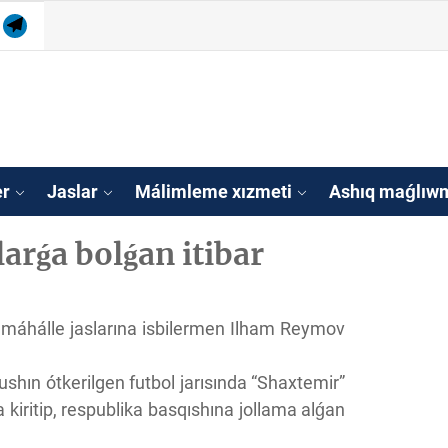
am
tube
Telegram
isleri agentligi Qa
tan
er
Jaslar
Málimleme xızmeti
Ashıq maǵlıwm
arǵa bolǵan itibar
 máhálle jaslarına isbilermen Ilham Reymov
shın ótkerilgen futbol jarısında “Shaxtemir”
a kiritip, respublika basqıshına jollama alǵan