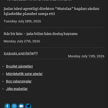
Jaslar isleri agentligi direktorı “Mutolaa” baǵdarı sárdarı
Íqlasbekke planshet sawǵa etti
Tuesday July 28th, 2026
Hár bir kún – jańa bilim hám doslıq bayramı
Monday July 27th, 2026
XABARLANDÍRÍW!!!
Monday July 13th, 2026
Byudjet qárejetleri
Mámleketlik satıp alıwlar
Bos vakansiyalar
Jıllıq esabatlar
Facebook
Instagram
Youtube
Telegram