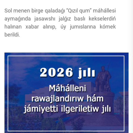
Sol menen birge qaladaǵı “Qızıl qum” máhállesi
aymaǵında jasawshı jalǵız baslı kekselerdiń
halınan xabar alınıp, úy jumıslarına kómek
berildi.