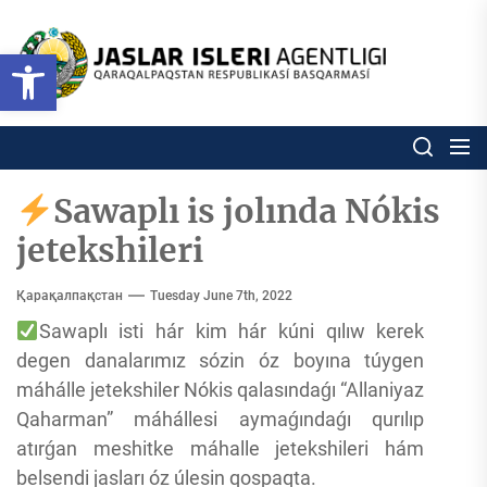
Skip
to
Ózbekstan
Open toolbar
jaslar
the
isleri
content
agentligi
Ózbekstan jaslar isleri agentl
Qaraqalpaqs
Respublikası
basqarması
Sawaplı is jolında Nókis
jetekshileri
Қарақалпақстан
Tuesday June 7th, 2022
Sawaplı isti hár kim hár kúni qılıw kerek
degen danalarımız sózin óz boyına túygen
máhálle jetekshiler Nókis qalasındaǵı “Allaniyaz
Qaharman” máhállesi aymaǵındaǵı qurılıp
atırǵan meshitke máhalle jetekshileri hám
belsendi jasları óz úlesin qospaqta.