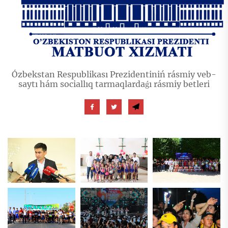
Ózbekstan Respublikası Prezidentiniń rásmiy veb-
saytı hám sociallıq tarmaqlardaǵı rásmiy betleri