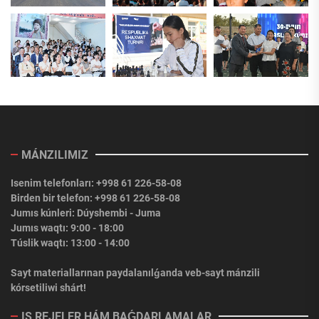
MÁNZILIMIZ
Isenim telefonları: +998 61 226-58-08
Birden bir telefon: +998 61 226-58-08
Jumıs kúnleri: Dúyshembi - Juma
Jumıs waqtı: 9:00 - 18:00
Túslik waqtı: 13:00 - 14:00
Sayt materiallarınan paydalanılǵanda veb-sayt mánzili
kórsetiliwi shárt!
IS REJELER HÁM BAǴDARLAMALAR