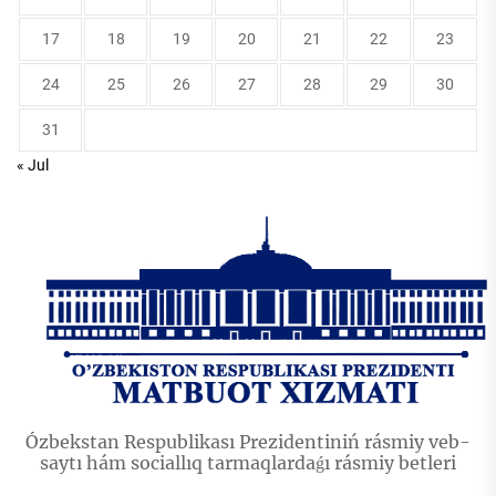
17
18
19
20
21
22
23
24
25
26
27
28
29
30
31
« Jul
Ózbekstan Respublikası Prezidentiniń rásmiy veb-
saytı hám sociallıq tarmaqlardaǵı rásmiy betleri