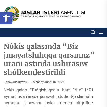
Skip
to
Ózbekstan
Open toolbar
jaslar
the
isleri
content
agentligi
Ózbekstan jaslar isleri agentl
Qaraqalpaqs
Respublikası
basqarması
Nókis qalasında “Biz
jınayatshılıqqa qarsımız”
uranı astında ushırasıw
shólkemlestirildi
Қарақалпақстан
Monday June 6th, 2022
Nókis qalası “Tuńgish qonıs” hám “Nur” MPJ
aymaǵında ijarada jasawshı student-jaslar hám
aymaqta jasawshı jaslar menen birgelikte