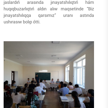
jaslardıń arasında jınayatshılıqtıń hám
huqıqbuzarlıqtıń aldın alıw maqsetinde “Biz
jınayatshılıqqa qarsımız” uranı astında
ushırasıw bolıp ótti.