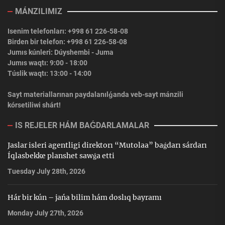
MÁNZILIMIZ
Isenim telefonları: +998 61 226-58-08
Birden bir telefon: +998 61 226-58-08
Jumıs kúnleri: Dúyshembi - Juma
Jumıs waqtı: 9:00 - 18:00
Túslik waqtı: 13:00 - 14:00
Sayt materiallarınan paydalanılǵanda veb-sayt mánzili
kórsetiliwi shárt!
IS REJELER HÁM BAǴDARLAMALAR
Jaslar isleri agentligi direktorı “Mutolaa” baǵdarı sárdarı
Íqlasbekke planshet sawǵa etti
Tuesday July 28th, 2026
Hár bir kún – jańa bilim hám doslıq bayramı
Monday July 27th, 2026