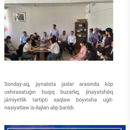
Sonday-aq, jıynalısta jaslar arasında kóp
ushırasatuǵın huqıq buzarlıq, jinayatshılıq
jámiyetlik tartipti saqlaw boyınsha ugit-
nasiyatlaw is-ilajları alıp barıldı.