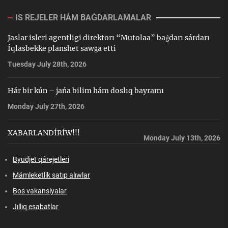
IS REJELER HÁM BAǴDARLAMALAR
Jaslar isleri agentligi direktorı “Mutolaa” baǵdarı sárdarı
Íqlasbekke planshet sawǵa etti
Tuesday July 28th, 2026
Hár bir kún – jańa bilim hám doslıq bayramı
Monday July 27th, 2026
XABARLANDÍRÍW!!!
Monday July 13th, 2026
Byudjet qárejetleri
Mámleketlik satıp alıwlar
Bos vakansiyalar
Jıllıq esabatlar