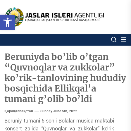
Skip
to
Ózbekstan
Open toolbar
jaslar
the
isleri
content
agentligi
Ózbekstan jaslar isleri agentl
Qaraqalpaqs
Respublikası
basqarması
Beruniyda bo’lib o’tgan
“Quvnoqlar va zukkolar”
ko’rik-tanlovining hududiy
bosqichida Ellikqal’a
tumani g’olib bo’ldi
Қарақалпақстан
Sunday June 5th, 2022
Beruniy tumani 6-sonli Bolalar musiqa maktabi
konsert zalida “Quvnoqlar va zukkolar” ko’rik