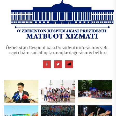
Ózbekstan Respublikası Prezidentiniń rásmiy veb-
saytı hám sociallıq tarmaqlardaǵı rásmiy betleri