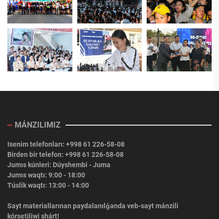
MÁNZILIMIZ
Isenim telefonları: +998 61 226-58-08
Birden bir telefon: +998 61 226-58-08
Jumıs kúnleri: Dúyshembi - Juma
Jumıs waqtı: 9:00 - 18:00
Túslik waqtı: 13:00 - 14:00
Sayt materiallarınan paydalanılǵanda veb-sayt mánzili
kórsetiliwi shárt!