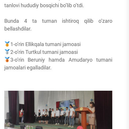
tanlovi hududiy bosqichi bo’lib o’tdi.
Bunda 4 ta tuman ishtiroq qilib o‘zaro
bellashdilar.
1-o’rin Ellikqala tumani jamoasi
2-o’rin Turtkul tumani jamoasi
3-o’rin Beruniy hamda Amudaryo tumani
jamoalari egalladilar.