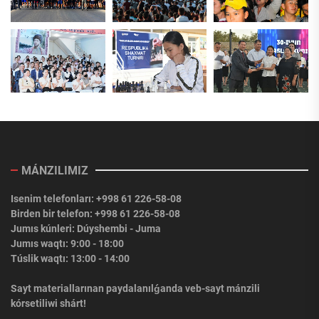
MÁNZILIMIZ
Isenim telefonları: +998 61 226-58-08
Birden bir telefon: +998 61 226-58-08
Jumıs kúnleri: Dúyshembi - Juma
Jumıs waqtı: 9:00 - 18:00
Túslik waqtı: 13:00 - 14:00
Sayt materiallarınan paydalanılǵanda veb-sayt mánzili
kórsetiliwi shárt!