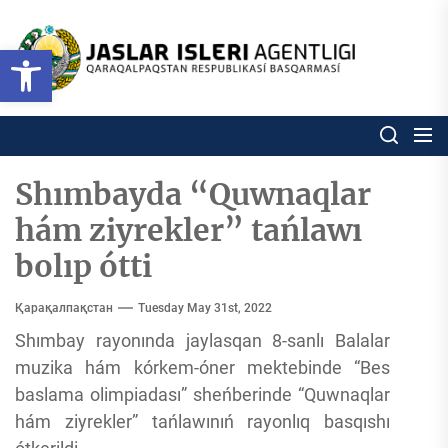
Skip
to
Ózbekstan
Open toolbar
jaslar
the
isleri
content
agentligi
Ózbekstan jaslar isleri agentl
Qaraqalpaqs
Respublikası
basqarması
Shımbayda “Quwnaqlar
hám ziyrekler” tańlawı
bolıp ótti
Қарақалпақстан
Tuesday May 31st, 2022
Shımbay rayonında jaylasqan 8-sanlı Balalar
muzika hám kórkem-óner mektebinde “Bes
baslama olimpiadası” sheńberinde “Quwnaqlar
hám ziyrekler” tańlawınıń rayonlıq basqıshı