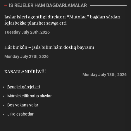
IS REJELER HÁM BAǴDARLAMALAR
Jaslar isleri agentligi direktorı “Mutolaa” baǵdarı sárdarı
Íqlasbekke planshet sawǵa etti
Tuesday July 28th, 2026
Hár bir kún – jańa bilim hám doslıq bayramı
Monday July 27th, 2026
XABARLANDÍRÍW!!!
Monday July 13th, 2026
Byudjet qárejetleri
Mámleketlik satıp alıwlar
Bos vakansiyalar
Jıllıq esabatlar