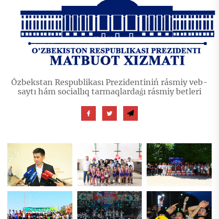
Ózbekstan Respublikası Prezidentiniń rásmiy veb-
saytı hám sociallıq tarmaqlardaǵı rásmiy betleri