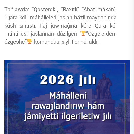
Tańlawda: “Qosterek”, “Baxıtlı” “Abat mákan”,
“Qara kól” máhálleleri jasları házil maydanında
kúsh sınastı. Ilaj juwmaģına kóre Qara kól
máhállesi jaslarınan dúzilgen
”Ózgelerden-
ózgeshe”
komandası sıylı I orındı aldı.