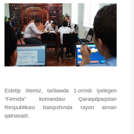
Esletip ótemiz, tańlawda 1-orındı iyelegen
“Femida” komandası Qaraqalpaqstan
Respublikası basqıshında rayon atınan
qatnasadı.