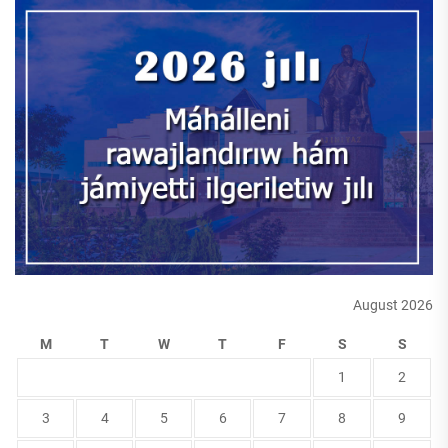
August 2026
M
T
W
T
F
S
S
1
2
3
4
5
6
7
8
9