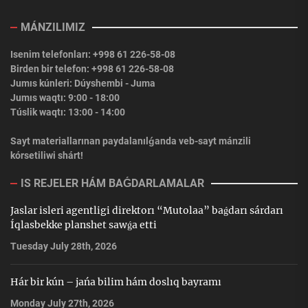
MÁNZILIMIZ
Isenim telefonları: +998 61 226-58-08
Birden bir telefon: +998 61 226-58-08
Jumıs kúnleri: Dúyshembi - Juma
Jumıs waqtı: 9:00 - 18:00
Túslik waqtı: 13:00 - 14:00
Sayt materiallarınan paydalanılǵanda veb-sayt mánzili
kórsetiliwi shárt!
IS REJELER HÁM BAǴDARLAMALAR
Jaslar isleri agentligi direktorı “Mutolaa” baǵdarı sárdarı
Íqlasbekke planshet sawǵa etti
Tuesday July 28th, 2026
Hár bir kún – jańa bilim hám doslıq bayramı
Monday July 27th, 2026