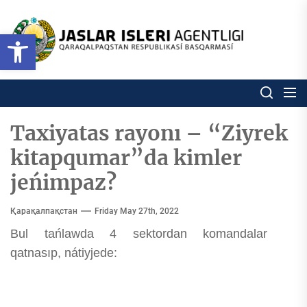
Skip
to
Ózbekstan
Open toolbar
jaslar
the
isleri
content
agentligi
Ózbekstan jaslar isleri agentl
Qaraqalpaqs
Respublikası
basqarması
Taxiyatas rayonı – “Ziyrek
kitapqumar”da kimler
jeńimpaz?
Қарақалпақстан
Friday May 27th, 2022
Bul tańlawda 4 sektordan komandalar
qatnasıp, nátiyjede: