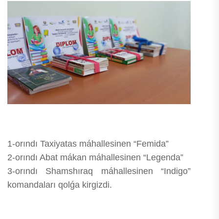
1-orındı Taxiyatas máhallesinen “Femida”
2-orındı Abat mákan máhallesinen “Legenda”
3-orındı Shamshıraq máhallesinen “Indigo”
komandaları qolǵa kirgizdi.