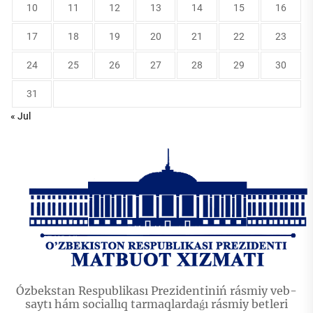
10
11
12
13
14
15
16
17
18
19
20
21
22
23
24
25
26
27
28
29
30
31
« Jul
Ózbekstan Respublikası Prezidentiniń rásmiy veb-
saytı hám sociallıq tarmaqlardaǵı rásmiy betleri