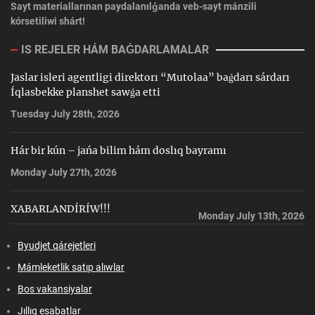
Sayt materiallarınan paydalanılǵanda veb-sayt mánzili
kórsetiliwi shárt!
IS REJELER HÁM BAǴDARLAMALAR
Jaslar isleri agentligi direktorı “Mutolaa” baǵdarı sárdarı
Íqlasbekke planshet sawǵa etti
Tuesday July 28th, 2026
Hár bir kún – jańa bilim hám doslıq bayramı
Monday July 27th, 2026
XABARLANDÍRÍW!!!
Monday July 13th, 2026
Byudjet qárejetleri
Mámleketlik satıp alıwlar
Bos vakansiyalar
Jıllıq esabatlar