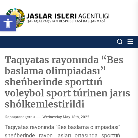
Skip
to
Ózbekstan
Open toolbar
jaslar
the
isleri
content
agentligi
Ózbekstan jaslar isleri agentl
Qaraqalpaqs
Respublikası
basqarması
Taqıyatas rayonında “Bes
baslama olimpiadası”
sheńberinde sporttıń
voleybol sport túrinen jarıs
shólkemlestirildi
Қарақалпақстан
Wednesday May 18th, 2022
Taqıyatas rayonında “Bes baslama olimpiadası”
sheńberinde rayon jasları ortasında sporttıń