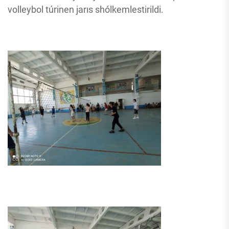
volleybol túrinen jarıs shólkemlestirildi.