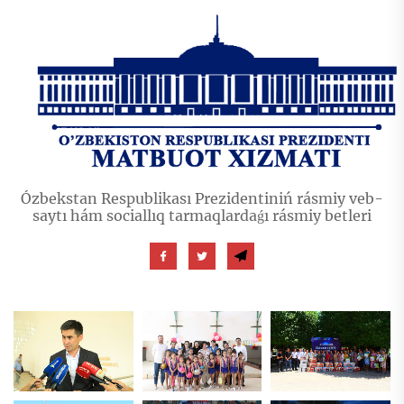
Ózbekstan Respublikası Prezidentiniń rásmiy veb-
saytı hám sociallıq tarmaqlardaǵı rásmiy betleri