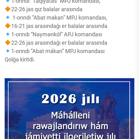
1-orındı “Taqıyatas” MPJ komandası,
22-26 jas qız balalar arasında
1-orındı “Abat makan” MPJ komandası,
16-21 jas arasındaǵı er balalar arasında
1-orındı “Naymankól” APJ komandası
22-26 jas arasındaǵı er balalar arasında
1-orındı “Abat mákan” MPJ komandası
Qolǵa kiritdi.