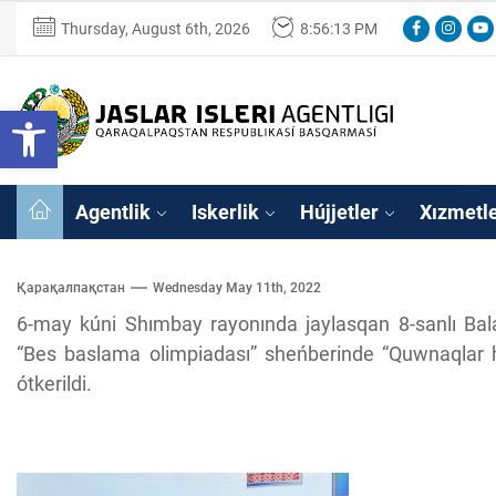
Skip
Facebook
Instagr
You
Thursday, August 6th, 2026
8:56:13 PM
to
the
content
Ózbekstan
Open toolbar
jaslar
isleri
Ózbekstan jaslar 
agentligi
Qaraqalpaqs
Agentlik
Iskerlik
Hújjetler
Xızmetl
Respublikası
basqarması
Қарақалпақстан
Wednesday May 11th, 2022
6-may kúni Shımbay rayonında jaylasqan 8-sanlı B
“Bes baslama olimpiadası” sheńberinde “Quwnaqlar há
ótkerildi.