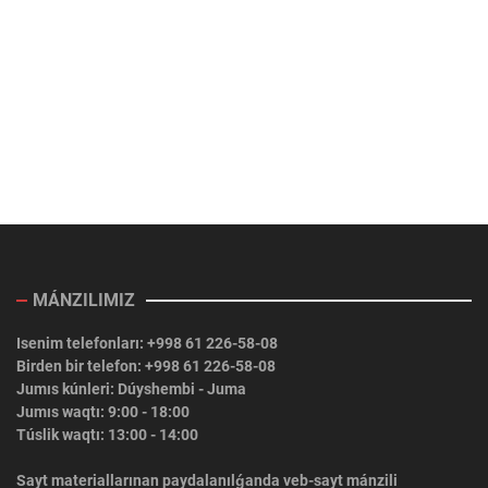
MÁNZILIMIZ
Isenim telefonları: +998 61 226-58-08
Birden bir telefon: +998 61 226-58-08
Jumıs kúnleri: Dúyshembi - Juma
Jumıs waqtı: 9:00 - 18:00
Túslik waqtı: 13:00 - 14:00
Sayt materiallarınan paydalanılǵanda veb-sayt mánzili