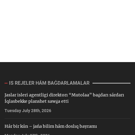
IS REJELER HÁM BAǴDARLAMALAR
Jaslar isleri agentligi direktorı “Mutolaa” baǵdarı sárdarı
Íqlasbekke planshet sawǵa etti
Tuesday July 28th, 2026
Hár bir kún – jańa bilim hám doslıq bayramı