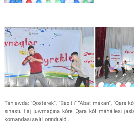
Tańlawda: “Qosterek”, “Baxıtlı” “Abat mákan”, “Qara kó
sınastı. Ilaj juwmaģına kóre Qara kól máhállesi jas
komandası sıylı I orındı aldı.