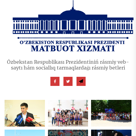
Ózbekstan Respublikası Prezidentiniń rásmiy veb-
saytı hám sociallıq tarmaqlardaǵı rásmiy betleri