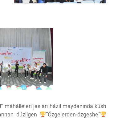
l” máhálleleri jasları házil maydanında kúsh
larınan dúzilgen
”Ózgelerden-ózgeshe”