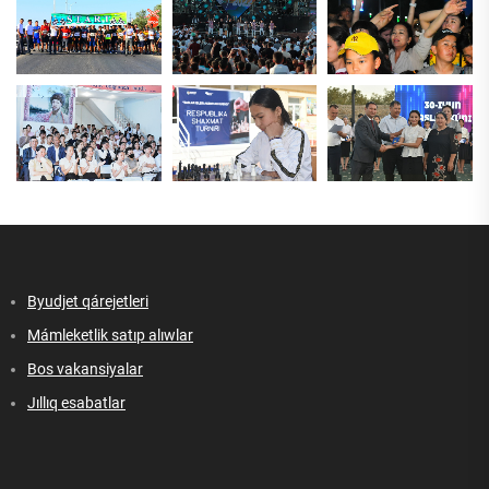
Byudjet qárejetleri
Mámleketlik satıp alıwlar
Bos vakansiyalar
Jıllıq esabatlar