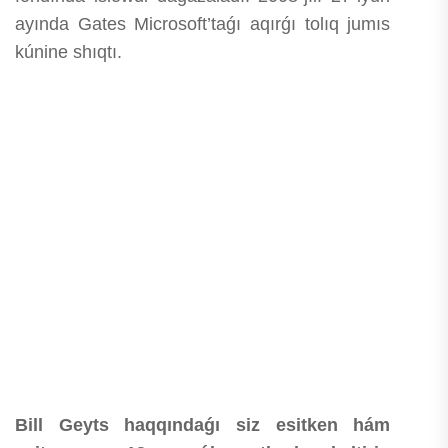
ayında Gates Microsoft’taǵı aqırǵı tolıq jumıs
kúnine shıqtı.
Bill Geyts haqqındaǵı siz esitken hám