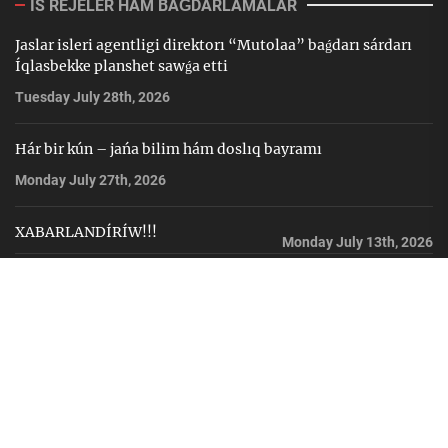
IS REJELER HÁM BAǴDARLAMALAR
Jaslar isleri agentligi direktorı “Mutolaa” baǵdarı sárdarı
Íqlasbekke planshet sawǵa etti
Tuesday July 28th, 2026
Hár bir kún – jańa bilim hám doslıq bayramı
Monday July 27th, 2026
XABARLANDÍRÍW!!!
Monday July 13th, 2026
Byudjet qárejetleri
Mámleketlik satıp alıwlar
Bos vakansiyalar
Jıllıq esabatlar
Facebook
Instagram
Youtube
Telegram