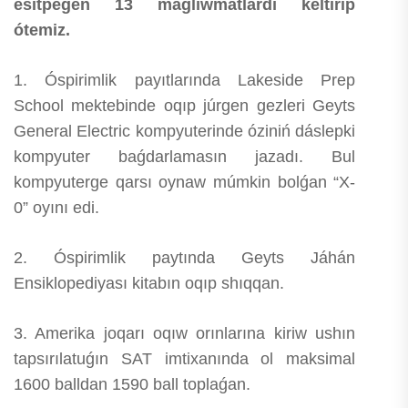
esitpegen 13 maǵlıwmatlardı keltirip
ótemiz.
1. Óspirimlik payıtlarında Lakeside Prep
School mektebinde oqıp júrgen gezleri Geyts
General Electric kompyuterinde óziniń dáslepki
kompyuter baǵdarlamasın jazadı. Bul
kompyuterge qarsı oynaw múmkin bolǵan “X-
0” oyını edi.
2. Óspirimlik paytında Geyts Jáhán
Ensiklopediyası kitabın oqıp shıqqan.
3. Amerika joqarı oqıw orınlarına kiriw ushın
tapsırılatuǵın SAT imtixanında ol maksimal
1600 balldan 1590 ball toplaǵan.