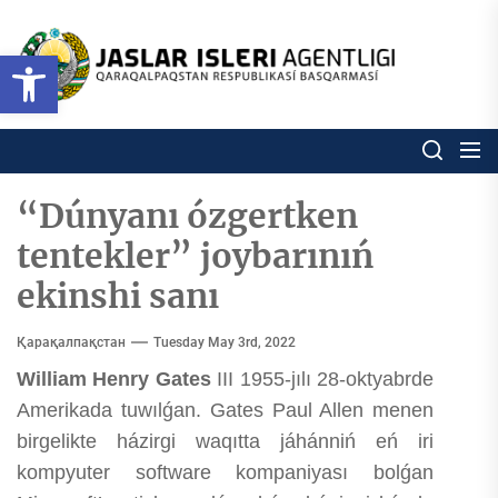
Skip
to
Ózbekstan
Open toolbar
jaslar
the
isleri
content
agentligi
Ózbekstan jaslar isleri agentl
Qaraqalpaqs
Respublikası
basqarması
“Dúnyanı ózgertken
tentekler” joybarınıń
ekinshi sanı
Қарақалпақстан
Tuesday May 3rd, 2022
William Henry Gates
III 1955-jılı 28-oktyabrde
Amerikada tuwılǵan. Gates Paul Allen menen
birgelikte házirgi waqıtta jáhánniń eń iri
kompyuter software kompaniyası bolǵan