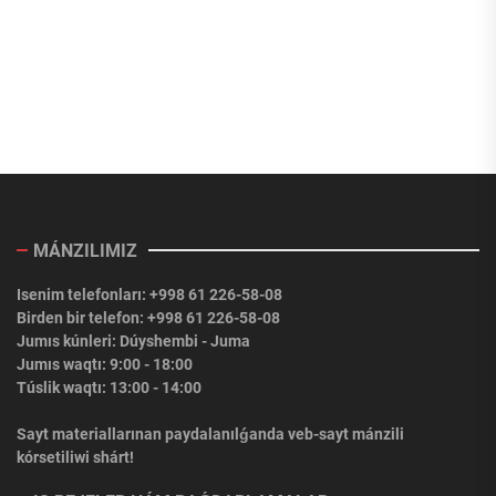
MÁNZILIMIZ
Isenim telefonları: +998 61 226-58-08
Birden bir telefon: +998 61 226-58-08
Jumıs kúnleri: Dúyshembi - Juma
Jumıs waqtı: 9:00 - 18:00
Túslik waqtı: 13:00 - 14:00
Sayt materiallarınan paydalanılǵanda veb-sayt mánzili
kórsetiliwi shárt!