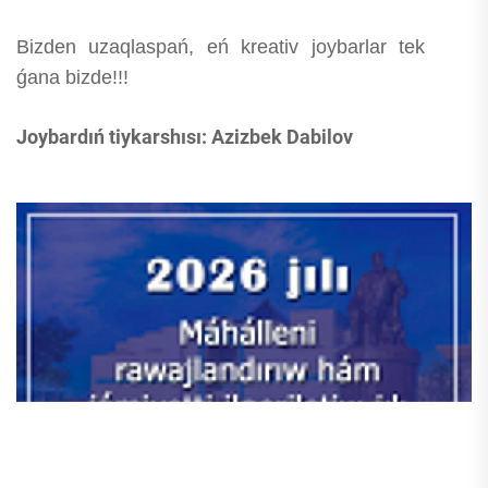
Bizden uzaqlaspań, eń kreativ joybarlar tek
ǵana bizde!!!
Joybardıń tiykarshısı: Azizbek Dabilov