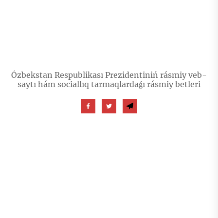
Ózbekstan Respublikası Prezidentiniń rásmiy veb-
saytı hám sociallıq tarmaqlardaǵı rásmiy betleri