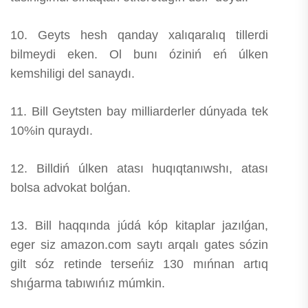
10. Geyts hesh qanday xalıqaralıq tillerdi
bilmeydi eken. Ol bunı óziniń eń úlken
kemshiligi del sanaydı.
11. Bill Geytsten bay milliarderler dúnyada tek
10%in quraydı.
12. Billdiń úlken atası huqıqtanıwshı, atası
bolsa advokat bolǵan.
13. Bill haqqında júdá kóp kitaplar jazılǵan,
eger siz amazon.com saytı arqalı gates sózin
gilt sóz retinde terseńiz 130 mıńnan artıq
shıǵarma tabıwıńız múmkin.