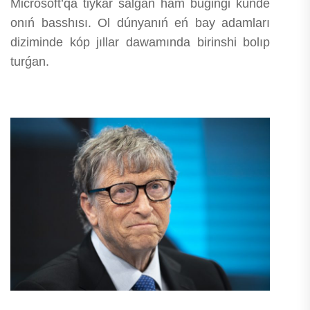
Microsoft’qa tiykar salǵan hám búgingi kúnde
onıń basshısı. Ol dúnyanıń eń bay adamları
diziminde kóp jıllar dawamında birinshi bolıp
turǵan.