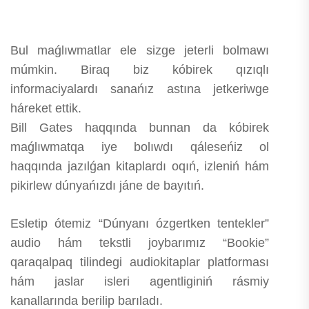
Bul maǵlıwmatlar ele sizge jeterli bolmawı
múmkin. Biraq biz kóbirek qızıqlı
informaciyalardı sanańız astına jetkeriwge
háreket ettik.
Bill Gates haqqında bunnan da kóbirek
maǵlıwmatqa iye bolıwdı qáleseńiz ol
haqqında jazılǵan kitaplardı oqıń, izleniń hám
pikirlew dúnyańızdı jáne de bayıtıń.
Esletip ótemiz “Dúnyanı ózgertken tentekler”
audio hám tekstli joybarımız “Bookie”
qaraqalpaq tilindegi audiokitaplar platforması
hám jaslar isleri agentliginiń rásmiy
kanallarında berilip barıladı.