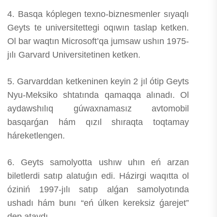
4. Basqa kóplegen texno-biznesmenler sıyaqlı
Geyts te universitettegi oqıwın taslap ketken.
Ol bar waqtın Microsoft’qa jumsaw ushın 1975-
jılı Garvard Universitetinen ketken.
5. Garvarddan ketkeninen keyin 2 jıl ótip Geyts
Nyu-Meksiko shtatında qamaqqa alınadı. Ol
aydawshılıq gúwaxnamasız avtomobil
basqarǵan hám qızıl shıraqta toqtamay
háreketlengen.
6. Geyts samolyotta ushıw uhın eń arzan
biletlerdi satıp alatuǵın edi. Házirgi waqıtta ol
óziniń 1997-jılı satıp alǵan samolyotında
ushadı hám bunı “eń úlken kereksiz ǵarejet”
dep ataydı.