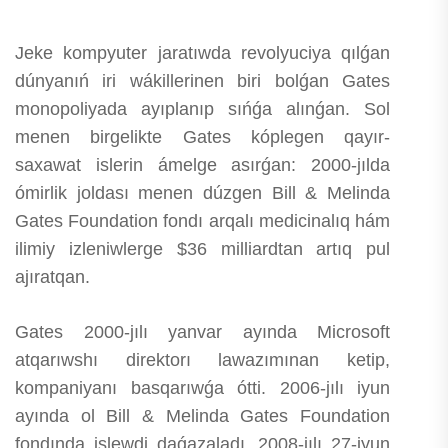
Jeke kompyuter jaratıwda revolyuciya qılǵan
dúnyanıń iri wákillerinen biri bolǵan Gates
monopoliyada ayıplanıp sıńǵa alınǵan. Sol
menen birgelikte Gates kóplegen qayır-
saxawat islerin ámelge asırǵan: 2000-jılda
ómirlik joldası menen dúzgen Bill & Melinda
Gates Foundation fondı arqalı medicinalıq hám
ilimiy izleniwlerge $36 milliardtan artıq pul
ajıratqan.
Gates 2000-jılı yanvar ayında Microsoft
atqarıwshı direktorı lawazımınan ketip,
kompaniyanı basqarıwǵa ótti. 2006-jılı iyun
ayında ol Bill & Melinda Gates Foundation
fondında islewdi daǵazaladı. 2008-jılı 27-iyun