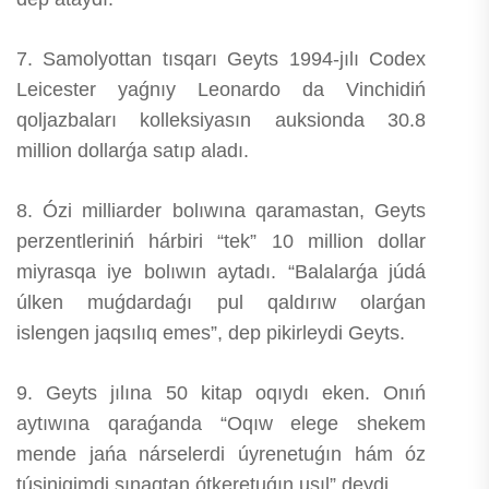
7. Samolyottan tısqarı Geyts 1994-jılı Codex
Leicester yaǵnıy Leonardo da Vinchidiń
qoljazbaları kolleksiyasın auksionda 30.8
million dollarǵa satıp aladı.
8. Ózi milliarder bolıwına qaramastan, Geyts
perzentleriniń hárbiri “tek” 10 million dollar
miyrasqa iye bolıwın aytadı. “Balalarǵa júdá
úlken muǵdardaǵı pul qaldırıw olarǵan
islengen jaqsılıq emes”, dep pikirleydi Geyts.
9. Geyts jılına 50 kitap oqıydı eken. Onıń
aytıwına qaraǵanda “Oqıw elege shekem
mende jańa nárselerdi úyrenetuǵın hám óz
túsinigimdi sınaqtan ótkeretuǵın usıl” deydi.