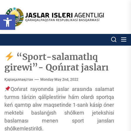
Skip
to
Ózbekstan
Open toolbar
jaslar
the
isleri
content
agentligi
Ózbekstan jaslar isleri agentl
Qaraqalpaqs
Respublikası
basqarması
“Sport-salamatlıq
girewi”- Qońırat jasları
Қарақалпақстан
Monday May 2nd, 2022
Qońırat rayonında jaslar arasında salamat
turmıs tárizin qáliplestiriw hám olardı sportqa
keń qamtıp alıw maqsetinde 1-sanlı kásip óner
mektebi baslanǵısh shólkem jetekshisi
baslaması menen sport jarısları
shólkemlestirildi.