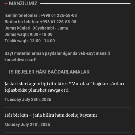
MÁNZILIMIZ
Isenim telefonları: +998 61 226-58-08
Birden bir telefon: +998 61 226-58-08
Jumıs kúnleri: Dúyshembi - Juma
Jumıs waqtı: 9:00 - 18:00
Túslik waqtı: 13:00 - 14:00
Sayt materiallarınan paydalanılǵanda veb-sayt mánzili
kórsetiliwi shárt!
IS REJELER HÁM BAǴDARLAMALAR
Jaslar isleri agentligi direktorı “Mutolaa” baǵdarı sárdarı
Íqlasbekke planshet sawǵa etti
Tuesday July 28th, 2026
Hár bir kún – jańa bilim hám doslıq bayramı
Monday July 27th, 2026