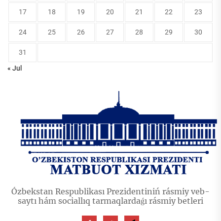
17
18
19
20
21
22
23
24
25
26
27
28
29
30
31
« Jul
Ózbekstan Respublikası Prezidentiniń rásmiy veb-
saytı hám sociallıq tarmaqlardaǵı rásmiy betleri