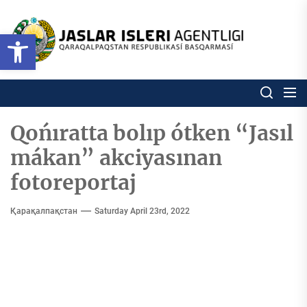
Skip
to
Ózbekstan
Open toolbar
jaslar
the
isleri
content
agentligi
Ózbekstan jaslar isleri agentl
Qaraqalpaqs
Respublikası
basqarması
Qońıratta bolıp ótken “Jasıl
mákan” akciyasınan
fotoreportaj
Қарақалпақстан
Saturday April 23rd, 2022