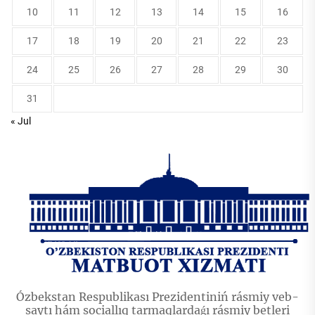
10
11
12
13
14
15
16
17
18
19
20
21
22
23
24
25
26
27
28
29
30
31
« Jul
Ózbekstan Respublikası Prezidentiniń rásmiy veb-
saytı hám sociallıq tarmaqlardaǵı rásmiy betleri