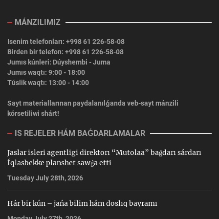
MÁNZILIMIZ
Isenim telefonları: +998 61 226-58-08
Birden bir telefon: +998 61 226-58-08
Jumıs kúnleri: Dúyshembi - Juma
Jumıs waqtı: 9:00 - 18:00
Túslik waqtı: 13:00 - 14:00
Sayt materiallarınan paydalanılǵanda veb-sayt mánzili
kórsetiliwi shárt!
IS REJELER HÁM BAǴDARLAMALAR
Jaslar isleri agentligi direktorı “Mutolaa” baǵdarı sárdarı
Íqlasbekke planshet sawǵa etti
Tuesday July 28th, 2026
Hár bir kún – jańa bilim hám doslıq bayramı
Monday July 27th, 2026