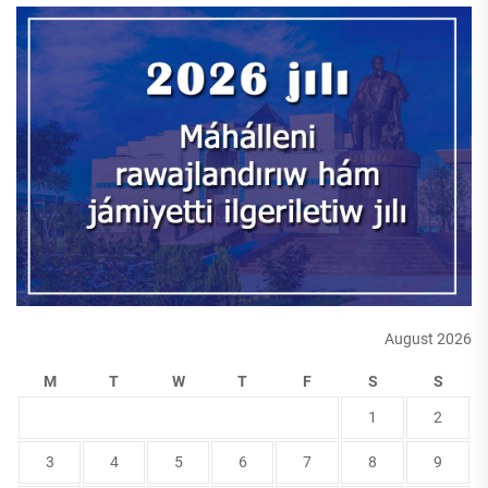
August 2026
M
T
W
T
F
S
S
1
2
3
4
5
6
7
8
9