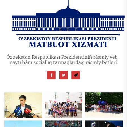
Ózbekstan Respublikası Prezidentiniń rásmiy veb-
saytı hám sociallıq tarmaqlardaǵı rásmiy betleri