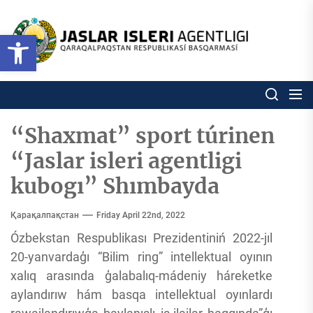
Skip
to
Ózbekstan
Open toolbar
jaslar
the
isleri
content
agentligi
Ózbekstan jaslar isleri agentl
Qaraqalpaqs
Respublikası
basqarması
“Shaxmat” sport túrinen
“Jaslar isleri agentligi
kubogı” Shımbayda
Қарақалпақстан
Friday April 22nd, 2022
Ózbekstan Respublikası Prezidentiniń 2022-jıl
20-yanvardaģı “Bilim ring” intellektual oyının
xalıq arasında ģalabalıq-mádeniy háreketke
aylandırıw hám basqa intellektual oyınlardı