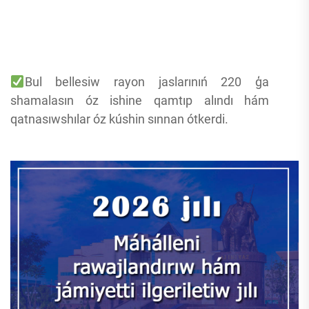
Bul bellesiw rayon jaslarınıń 220 ģa
shamalasın óz ishine qamtıp alındı hám
qatnasıwshılar óz kúshin sınnan ótkerdi.