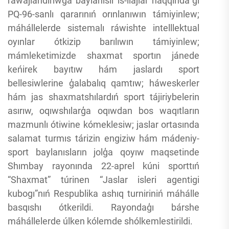
rawajlandırıwģa baylanıslı is-ilajlar haqqında”ģı
PQ-96-sanlı qararınıń orınlanıwın támiyinlew;
máhállelerde sistemalı ráwishte intelllektual
oyınlar ótkizip barılıwın támiyinlew;
mámleketimizde shaxmat sportın jánede
keńirek bayıtıw hám jaslardı sport
bellesiwlerine ģalabalıq qamtıw; háweskerler
hám jas shaxmatshılardıń sport tájiriybelerin
asırıw, oqıwshılarģa oqıwdan bos waqıtların
mazmunlı ótiwine kómeklesiw; jaslar ortasında
salamat turmıs tárizin engiziw hám mádeniy-
sport baylanısların jolģa qoyıw maqsetinde
Shımbay rayonında 22-aprel kúni sporttıń
“Shaxmat” túrinen “Jaslar isleri agentigi
kubogı”nıń Respublika ashıq turniriniń máhálle
basqıshı ótkerildi. Rayondaģı bárshe
máhállelerde úlken kólemde shólkemlestirildi.