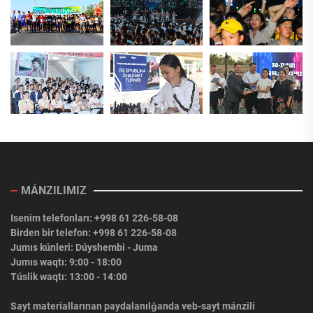
MÁNZILIMIZ
Isenim telefonları: +998 61 226-58-08
Birden bir telefon: +998 61 226-58-08
Jumıs kúnleri: Dúyshembi - Juma
Jumıs waqtı: 9:00 - 18:00
Túslik waqtı: 13:00 - 14:00
Sayt materiallarınan paydalanılǵanda veb-sayt mánzili