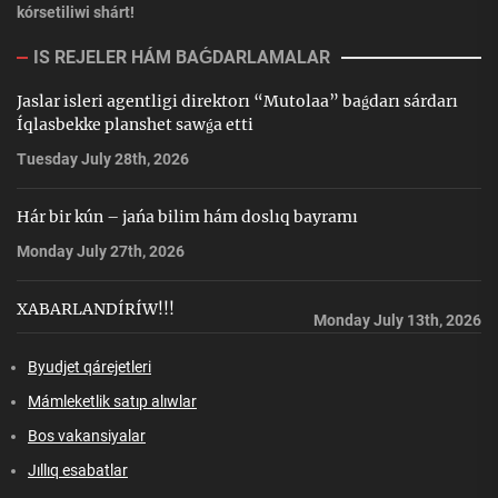
kórsetiliwi shárt!
IS REJELER HÁM BAǴDARLAMALAR
Jaslar isleri agentligi direktorı “Mutolaa” baǵdarı sárdarı
Íqlasbekke planshet sawǵa etti
Tuesday July 28th, 2026
Hár bir kún – jańa bilim hám doslıq bayramı
Monday July 27th, 2026
XABARLANDÍRÍW!!!
Monday July 13th, 2026
Byudjet qárejetleri
Mámleketlik satıp alıwlar
Bos vakansiyalar
Jıllıq esabatlar