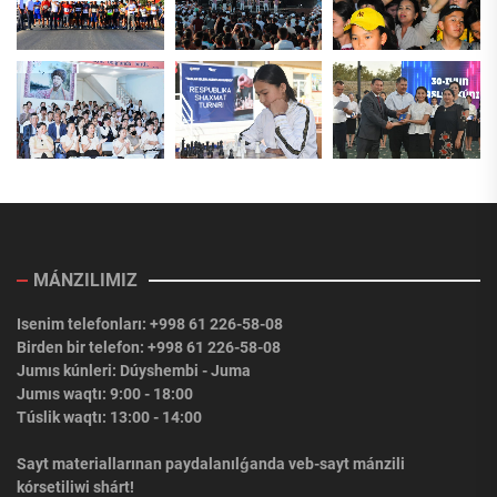
MÁNZILIMIZ
Isenim telefonları: +998 61 226-58-08
Birden bir telefon: +998 61 226-58-08
Jumıs kúnleri: Dúyshembi - Juma
Jumıs waqtı: 9:00 - 18:00
Túslik waqtı: 13:00 - 14:00
Sayt materiallarınan paydalanılǵanda veb-sayt mánzili
kórsetiliwi shárt!