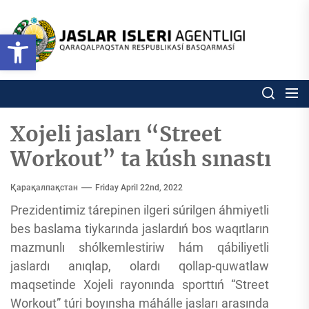
Skip
to
Ózbekstan
Open toolbar
jaslar
the
isleri
content
agentligi
Ózbekstan jaslar isleri agentl
Qaraqalpaqs
Respublikası
basqarması
Xojeli jasları “Street
Workout” ta kúsh sınastı
Қарақалпақстан
Friday April 22nd, 2022
Prezidentimiz tárepinen ilgeri súrilgen áhmiyetli
bes baslama tiykarında jaslardıń bos waqıtların
mazmunlı shólkemlestiriw hám qábiliyetli
jaslardı anıqlap, olardı qollap-quwatlaw
maqsetinde Xojeli rayonında sporttıń “Street
Workout” túri boyınsha máhálle jasları arasında