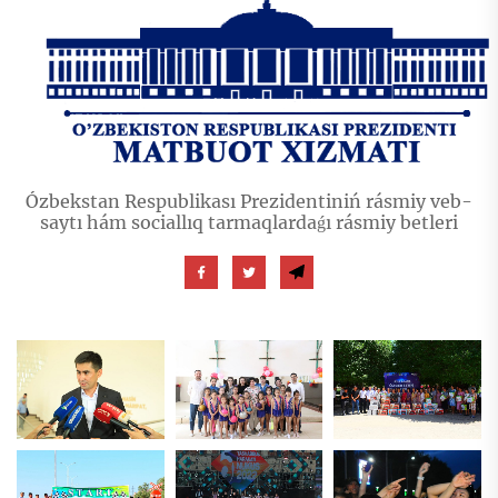
Ózbekstan Respublikası Prezidentiniń rásmiy veb-
saytı hám sociallıq tarmaqlardaǵı rásmiy betleri