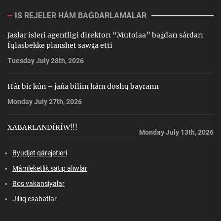
IS REJELER HÁM BAǴDARLAMALAR
Jaslar isleri agentligi direktorı “Mutolaa” baǵdarı sárdarı
Íqlasbekke planshet sawǵa etti
Tuesday July 28th, 2026
Hár bir kún – jańa bilim hám doslıq bayramı
Monday July 27th, 2026
XABARLANDÍRÍW!!!
Monday July 13th, 2026
Byudjet qárejetleri
Mámleketlik satıp alıwlar
Bos vakansiyalar
Jıllıq esabatlar