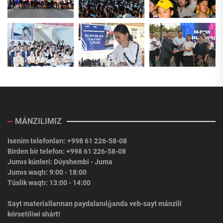
MÁNZILIMIZ
Isenim telefonları: +998 61 226-58-08
Birden bir telefon: +998 61 226-58-08
Jumıs kúnleri: Dúyshembi - Juma
Jumıs waqtı: 9:00 - 18:00
Túslik waqtı: 13:00 - 14:00
Sayt materiallarınan paydalanılǵanda veb-sayt mánzili
kórsetiliwi shárt!