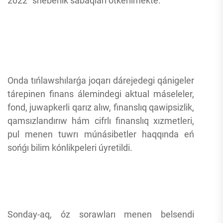
2022” sheberlik sabaqları ótkerilmekte.
Onda tıńlawshılarǵa joqarı dárejedegi qánigeler
tárepinen finans álemindegi aktual máseleler,
fond, juwapkerli qarız alıw, finanslıq qawipsizlik,
qamsızlandırıw hám cifrlı finanslıq xızmetleri,
pul menen tuwrı múnásibetler haqqında eń
sońǵı bilim kónlikpeleri úyretildi.
Sonday-aq, óz sorawları menen belsendi