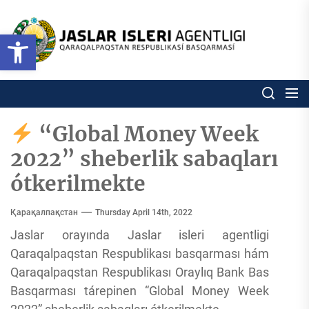
Skip
to
Ózbekstan
Open toolbar
jaslar
the
isleri
content
agentligi
Ózbekstan jaslar isleri agentl
Qaraqalpaqs
Respublikası
basqarması
“Global Money Week
2022” sheberlik sabaqları
ótkerilmekte
Қарақалпақстан
Thursday April 14th, 2022
Jaslar orayında Jaslar isleri agentligi
Qaraqalpaqstan Respublikası basqarması hám
Qaraqalpaqstan Respublikası Oraylıq Bank Bas
Basqarması tárepinen “Global Money Week