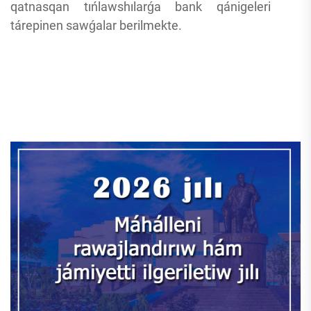
qatnasqan tıńlawshılarǵa bank qánigeleri
tárepinen sawǵalar berilmekte.