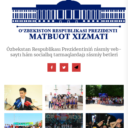
Ózbekstan Respublikası Prezidentiniń rásmiy veb-
saytı hám sociallıq tarmaqlardaǵı rásmiy betleri