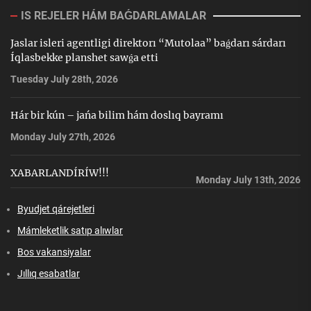
IS REJELER HÁM BAǴDARLAMALAR
Jaslar isleri agentligi direktorı “Mutolaa” baǵdarı sárdarı
Íqlasbekke planshet sawǵa etti
Tuesday July 28th, 2026
Hár bir kún – jańa bilim hám doslıq bayramı
Monday July 27th, 2026
XABARLANDÍRÍW!!!
Monday July 13th, 2026
Byudjet qárejetleri
Mámleketlik satıp alıwlar
Bos vakansiyalar
Jıllıq esabatlar