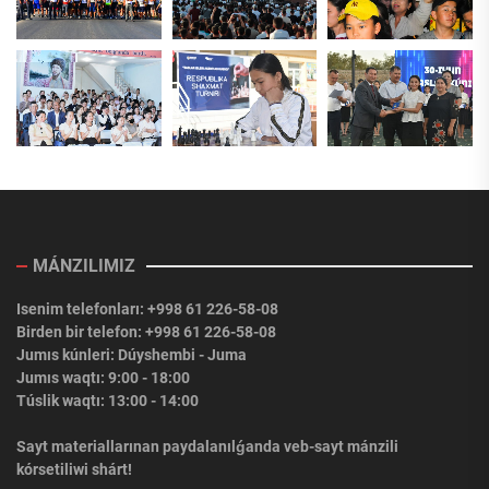
MÁNZILIMIZ
Isenim telefonları: +998 61 226-58-08
Birden bir telefon: +998 61 226-58-08
Jumıs kúnleri: Dúyshembi - Juma
Jumıs waqtı: 9:00 - 18:00
Túslik waqtı: 13:00 - 14:00
Sayt materiallarınan paydalanılǵanda veb-sayt mánzili
kórsetiliwi shárt!