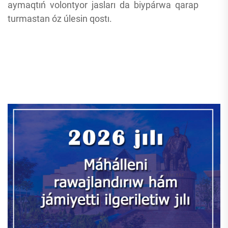
aymaqtıń volontyor jasları da biypárwa qarap
turmastan óz úlesin qostı.