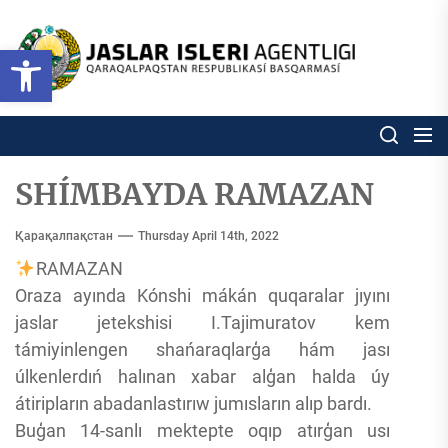
Skip
to
Ózbekstan
Open toolbar
jaslar
the
isleri
content
agentligi
Ózbekstan jaslar isleri agentl
Qaraqalpaqs
Respublikası
basqarması
SHÍMBAYDA RAMAZAN
Қарақалпақстан
Thursday April 14th, 2022
RAMAZAN
Oraza ayında Kónshi mákán quqaralar jıyını
jaslar jetekshisi I.Tajimuratov kem
támiyinlengen shańaraqlarģa hám jası
úlkenlerdıń halınan xabar alģan halda úy
átiripların abadanlastırıw jumısların alıp bardı.
Buģan 14-sanlı mektepte oqıp atırģan usı