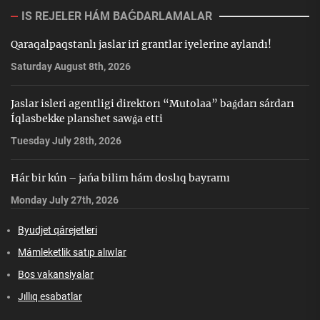
IS REJELER HÁM BAǴDARLAMALAR
Qaraqalpaqstanlı jaslar iri grantlar iyelerine aylandı!
Saturday August 8th, 2026
Jaslar isleri agentligi direktorı “Mutolaa” baǵdarı sárdarı
Íqlasbekke planshet sawǵa etti
Tuesday July 28th, 2026
Hár bir kún – jańa bilim hám doslıq bayramı
Monday July 27th, 2026
Byudjet qárejetleri
Mámleketlik satıp alıwlar
Bos vakansiyalar
Jıllıq esabatlar