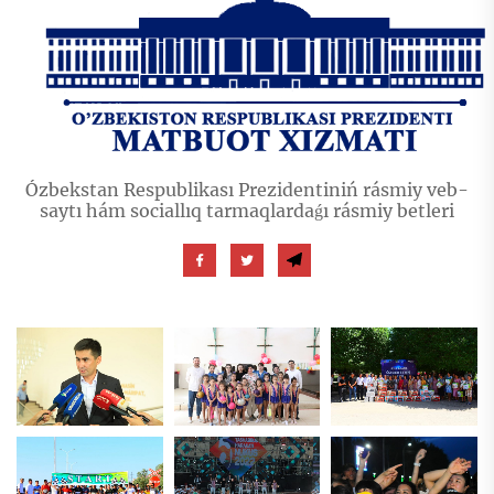
Ózbekstan Respublikası Prezidentiniń rásmiy veb-
saytı hám sociallıq tarmaqlardaǵı rásmiy betleri