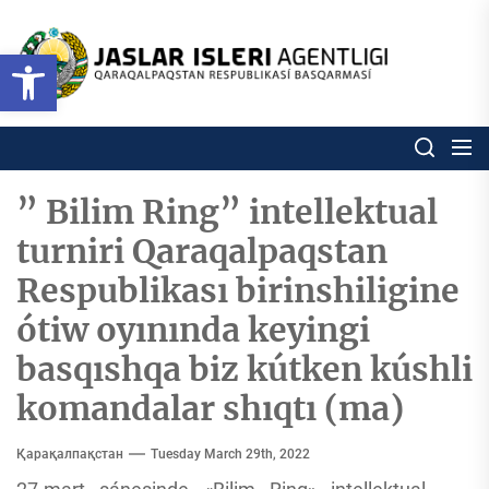
Skip
to
Ózbekstan
Open toolbar
jaslar
the
isleri
content
agentligi
Ózbekstan jaslar isleri agentl
Qaraqalpaqs
Respublikası
basqarması
” Bilim Ring” intellektual
turniri Qaraqalpaqstan
Respublikası birinshiligine
ótiw oyınında keyingi
basqıshqa biz kútken kúshli
komandalar shıqtı (ma)
Қарақалпақстан
Tuesday March 29th, 2022