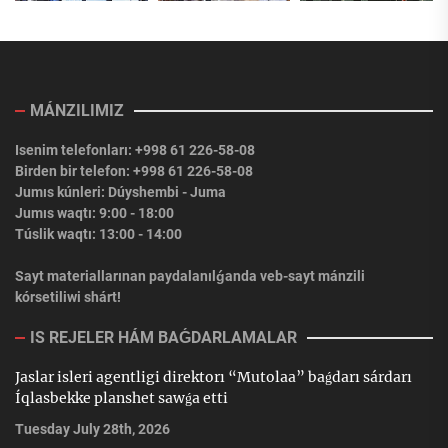
MÁNZILIMIZ
Isenim telefonları: +998 61 226-58-08
Birden bir telefon: +998 61 226-58-08
Jumıs kúnleri: Dúyshembi - Juma
Jumıs waqtı: 9:00 - 18:00
Túslik waqtı: 13:00 - 14:00
Sayt materiallarınan paydalanılǵanda veb-sayt mánzili
kórsetiliwi shárt!
IS REJELER HÁM BAǴDARLAMALAR
Jaslar isleri agentligi direktorı “Mutolaa” baǵdarı sárdarı
Íqlasbekke planshet sawǵa etti
Tuesday July 28th, 2026