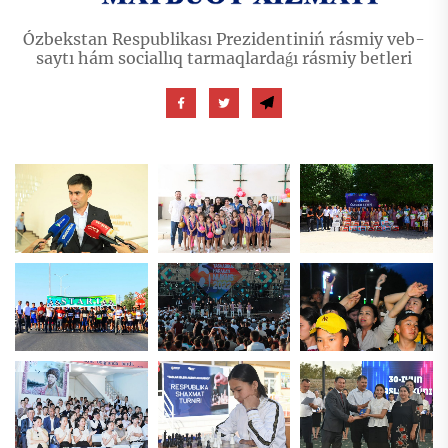
Ózbekstan Respublikası Prezidentiniń rásmiy veb-
saytı hám sociallıq tarmaqlardaǵı rásmiy betleri