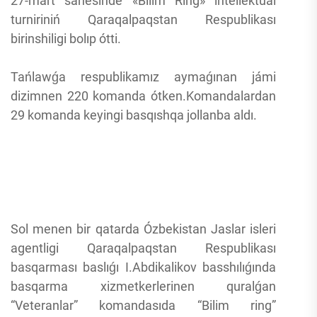
27-mart sánesinde «Bilim Ring» intellektual
turniriniń Qaraqalpaqstan Respublikası
birinshiligi bolıp ótti.
Tańlawǵa respublikamız aymaǵınan jámi
dizimnen 220 komanda ótken.Komandalardan
29 komanda keyingi basqıshqa jollanba aldı.
Sol menen bir qatarda Ózbekistan Jaslar isleri
agentligi Qaraqalpaqstan Respublikası
basqarması baslıǵı I.Abdikalikov basshılıǵında
basqarma xizmetkerlerinen quralǵan
“Veteranlar” komandasıda “Bilim ring”