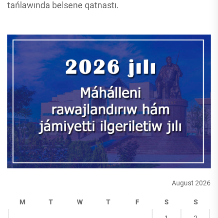
tańlawında belsene qatnastı.
August 2026
M
T
W
T
F
S
S