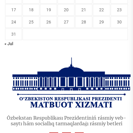
17
18
19
20
21
22
23
24
25
26
27
28
29
30
31
« Jul
Ózbekstan Respublikası Prezidentiniń rásmiy veb-
saytı hám sociallıq tarmaqlardaǵı rásmiy betleri