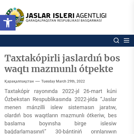
Skip
to
Ózbekstan
Open toolbar
jaslar
the
isleri
content
agentligi
Ózbekstan jaslar isleri agentl
Qaraqalpaqs
Respublikası
basqarması
Taxtakópirli jaslardıń bos
waqtı mazmunlı ótpekte
Қарақалпақстан
Tuesday March 29th, 2022
Taxtakópir rayonında 2022-jıl 26-mart kúni
Ózbekstan Respublikasında 2022-jılda “Jaslar
menen mánzilli islew sistemasın jaratıw,
olardıń bos waqıtların mazmunlı ótkeriw, bes
baslama boyınsha birge islesiw
baǵdarlamasınıń” 30-bántiniń orınlanıwın