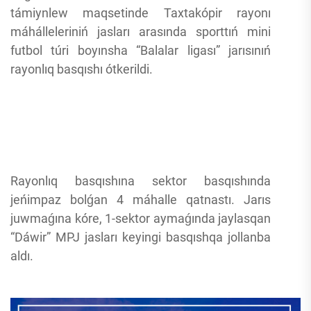
támiynlew maqsetinde Taxtakópir rayonı
máhálleleriniń jasları arasında sporttıń mini
futbol túri boyınsha “Balalar ligası” jarısınıń
rayonlıq basqıshı ótkerildi.
Rayonlıq basqıshına sektor basqıshında
jeńimpaz bolǵan 4 máhalle qatnastı. Jarıs
juwmaǵına kóre, 1-sektor aymaǵında jaylasqan
“Dáwir” MPJ jasları keyingi basqıshqa jollanba
aldı.