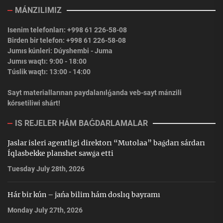
MÁNZILIMIZ
Isenim telefonları: +998 61 226-58-08
Birden bir telefon: +998 61 226-58-08
Jumıs kúnleri: Dúyshembi - Juma
Jumıs waqtı: 9:00 - 18:00
Túslik waqtı: 13:00 - 14:00
Sayt materiallarınan paydalanılǵanda veb-sayt mánzili
kórsetiliwi shárt!
IS REJELER HÁM BAǴDARLAMALAR
Jaslar isleri agentligi direktorı “Mutolaa” baǵdarı sárdarı
Íqlasbekke planshet sawǵa etti
Tuesday July 28th, 2026
Hár bir kún – jańa bilim hám doslıq bayramı
Monday July 27th, 2026