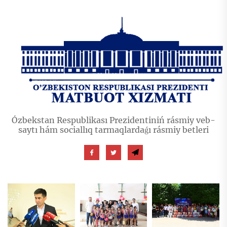
Ózbekstan Respublikası Prezidentiniń rásmiy veb-
saytı hám sociallıq tarmaqlardaǵı rásmiy betleri