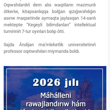
Oqıwshılardıń dem alıs waqıtların mazmunlı
ótkeriw, kitapxanlıqqa bolǵan qızıǵıwshılıǵın
asırıw maqsetinde aymaqta jaylasqan 14-sanlı
mektepte “Kegeyli bilimdanları” intellektual
turniriniń 7-tur oyınları bolıp ótti.
Ilajda Ándijan ma’mleketlik universitetinıń
professor oqıtıwshıları miymanda boldı.