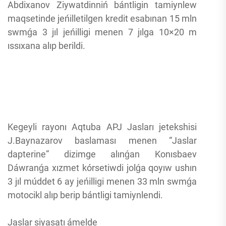
Abdixanov Ziywatdinniń bántligin tamiynlew
maqsetinde jeńilletilgen kredit esabınan 15 mln
swmǵa 3 jıl jeńilligi menen 7 jılga 10×20 m
ıssıxana alıp berildi.
Kegeyli rayonı Aqtuba APJ Jasları jetekshisi
J.Baynazarov baslaması menen “Jaslar
dapterine” dizimge alınǵan Konısbaev
Dáwranǵa xızmet kórsetiwdi jolǵa qoyıw ushın
3 jıl múddet 6 ay jeńilligi menen 33 mln swmǵa
motocikl alıp berip bántligi tamiynlendi.
Jaslar siyasatı ámelde