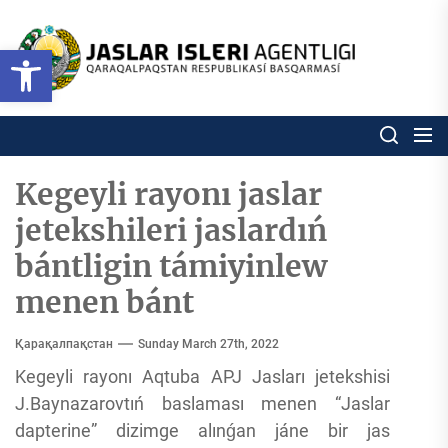
Skip
to
Ózbekstan
Open toolbar
jaslar
the
isleri
content
agentligi
Ózbekstan jaslar isleri agentl
Qaraqalpaqs
Respublikası
basqarması
Kegeyli rayonı jaslar
jetekshileri jaslardıń
bántligin támiyinlew
menen bánt
Қарақалпақстан
Sunday March 27th, 2022
Kegeyli rayonı Aqtuba APJ Jasları jetekshisi
J.Baynazarovtıń baslaması menen “Jaslar
dapterine” dizimge alınǵan jáne bir jas