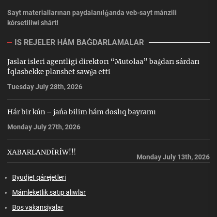
Sayt materiallarınan paydalanılǵanda veb-sayt mánzili
kórsetiliwi shárt!
IS REJELER HÁM BAǴDARLAMALAR
Jaslar isleri agentligi direktorı “Mutolaa” baǵdarı sárdarı
Íqlasbekke planshet sawǵa etti
Tuesday July 28th, 2026
Hár bir kún – jańa bilim hám doslıq bayramı
Monday July 27th, 2026
XABARLANDÍRÍW!!!
Monday July 13th, 2026
Byudjet qárejetleri
Mámleketlik satıp alıwlar
Bos vakansiyalar