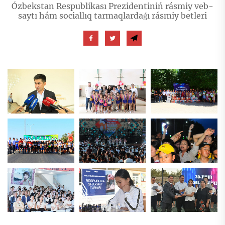
Ózbekstan Respublikası Prezidentiniń rásmiy veb-
saytı hám sociallıq tarmaqlardaǵı rásmiy betleri