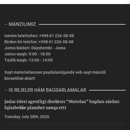
MÁNZILIMIZ
Isenim telefonları: +998 61 226-58-08
Birden bir telefon: +998 61 226-58-08
Jumıs kúnleri: Dúyshembi - Juma
Jumıs waqtı: 9:00 - 18:00
Túslik waqtı: 13:00 - 14:00
Sayt materiallarınan paydalanılǵanda veb-sayt mánzili
kórsetiliwi shárt!
IS REJELER HÁM BAǴDARLAMALAR
Jaslar isleri agentligi direktorı “Mutolaa” baǵdarı sárdarı
Íqlasbekke planshet sawǵa etti
Tuesday July 28th, 2026