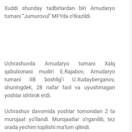
Xuddi shunday tadbirlardan biri Amudaryo
tumani “Jumurovul” MFYda o’tkazildi.
Uchrashuvda Amudaryo tumani Xalq
qabulxonasi mudiri E.Rajabov, Amudaryo
tumani IIB boshlig’i U.Xudayberganov,
shuningdek, 28 nafar faol va uyushmagan
yoshlar ishtirok etdi.
Uchrashuv davomida yoshlar tomonidan 2 ta
murojaat yo’llandi. Murojaatlar o’rganilib, tez
orada yechim topilishi ma’lum qilindi.