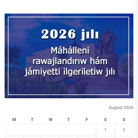
August 2026
M
T
W
T
F
S
S
1
2