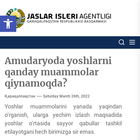
Skip
to
Ózbekstan
Open toolbar
jaslar
the
isleri
content
agentligi
Ózbekstan jaslar isleri agentl
Qaraqalpaqs
Respublikası
basqarması
Amudaryoda yoshlarni
qanday muammolar
qiynamoqda?
Қарақалпақстан
Saturday March 26th, 2022
Yoshlar muammolarini yanada yaqindan
o’rganish, ularga yechim izlash maqsadida
yoshlar o’rtasida sayyor qabullar tashkil
etilayotgani hech birimizga sir emas.