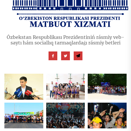
Ózbekstan Respublikası Prezidentiniń rásmiy veb-
saytı hám sociallıq tarmaqlardaǵı rásmiy betleri