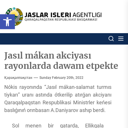
Skip
to
Ózbekstan
Open toolbar
jaslar
the
isleri
content
agentligi
Ózbekstan jaslar isleri agentl
Qaraqalpaqs
Respublikası
basqarması
Jasıl mákan akciyası
rayonlarda dawam etpekte
Қарақалпақстан
Sunday February 20th, 2022
Nókis rayonında “Jasıl mákan-salamat turmıs
tiykarı” uranı astında ótkerilip atırǵan akciyanı
Qaraqalpaqstan Respublikasi Ministrler keńesi
baslıǵınıń orınbasarı A.Daniyarov ashıp berdi.
Sol menen bir qatarda, Ellikqala