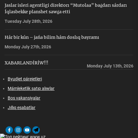
Jaslar isleri agentligi direktorı “Mutolaa” baǵdarı sárdarı
Íqlasbekke planshet sawǵa etti
Tuesday July 28th, 2026
Hár bir kún – jańa bilim hám doslıq bayramı
Monday July 27th, 2026
XABARLANDÍRÍW!!!
Monday July 13th, 2026
Byudjet qárejetleri
Mámleketlik satıp alıwlar
Bos vakansiyalar
Jıllıq esabatlar
Facebook
Instagram
Youtube
Telegram