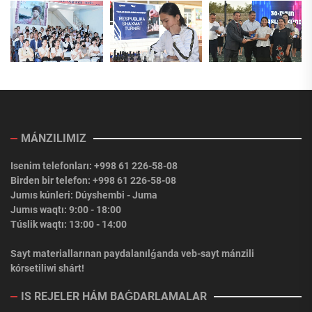
MÁNZILIMIZ
Isenim telefonları: +998 61 226-58-08
Birden bir telefon: +998 61 226-58-08
Jumıs kúnleri: Dúyshembi - Juma
Jumıs waqtı: 9:00 - 18:00
Túslik waqtı: 13:00 - 14:00
Sayt materiallarınan paydalanılǵanda veb-sayt mánzili
kórsetiliwi shárt!
IS REJELER HÁM BAǴDARLAMALAR