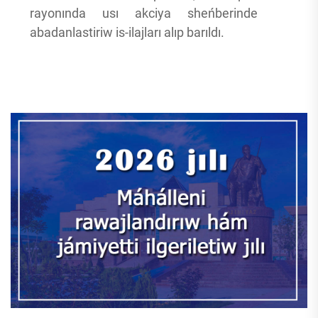
rayonında usı akciya sheńberinde
abadanlastiriw is-ilajları alıp barıldı.