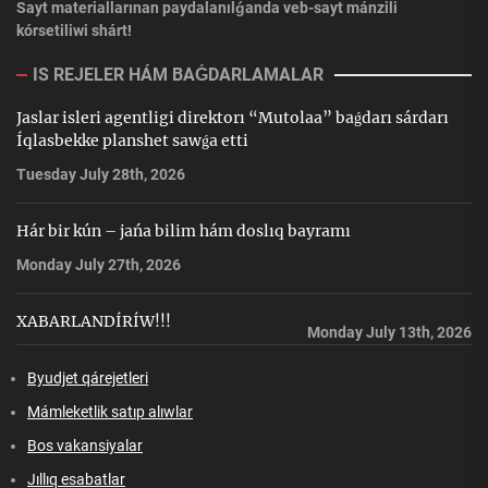
Sayt materiallarınan paydalanılǵanda veb-sayt mánzili
kórsetiliwi shárt!
IS REJELER HÁM BAǴDARLAMALAR
Jaslar isleri agentligi direktorı “Mutolaa” baǵdarı sárdarı
Íqlasbekke planshet sawǵa etti
Tuesday July 28th, 2026
Hár bir kún – jańa bilim hám doslıq bayramı
Monday July 27th, 2026
XABARLANDÍRÍW!!!
Monday July 13th, 2026
Byudjet qárejetleri
Mámleketlik satıp alıwlar
Bos vakansiyalar
Jıllıq esabatlar