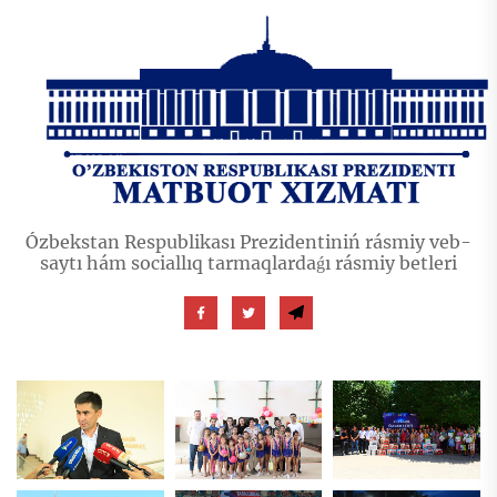
Ózbekstan Respublikası Prezidentiniń rásmiy veb-
saytı hám sociallıq tarmaqlardaǵı rásmiy betleri