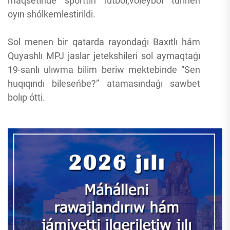
maqsetinde sporttıń futbol,voleyból túrinen
oyın shólkemlestirildi.
Sol menen bir qatarda rayondaǵı Baxıtlı hám
Quyashlı MPJ jaslar jetekshileri sol aymaqtaǵı
19-sanlı ulıwma bilim beriw mektebinde “Sen
huqıqındı bileseńbe?” atamasındaǵı sawbet
bolıp ótti.