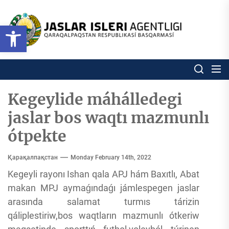
Skip
to
Ózbekstan
Open toolbar
jaslar
the
isleri
content
agentligi
Ózbekstan jaslar isleri agentl
Qaraqalpaqs
Respublikası
basqarması
Kegeylide máhálledegi
jaslar bos waqtı mazmunlı
ótpekte
Қарақалпақстан
Monday February 14th, 2022
Kegeyli rayonı Ishan qala APJ hám Baxıtlı, Abat
makan MPJ aymaǵındaǵı jámlespegen jaslar
arasında salamat turmıs tárizin
qáliplestiriw,bos waqtların mazmunlı ótkeriw