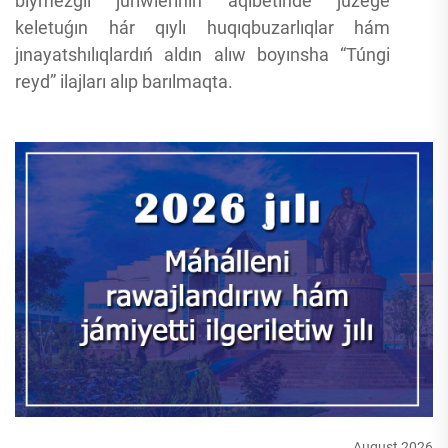
biymezgil júriwleriniń aqıbetinde júzege
keletuǵın hár qıylı huqıqbuzarlıqlar hám
jınayatshılıqlardıń aldın alıw boyınsha “Túngi
reyd” ilajları alıp barılmaqta.
August 2026