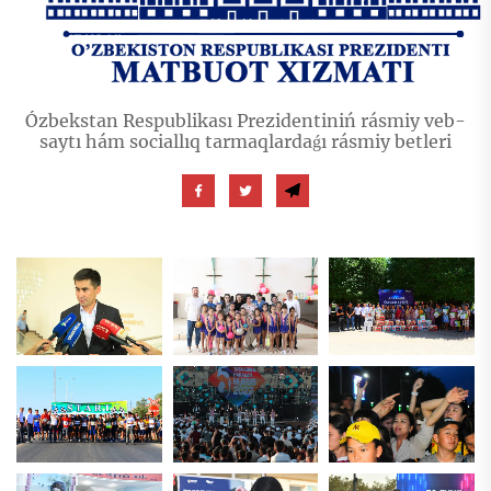
Ózbekstan Respublikası Prezidentiniń rásmiy veb-
saytı hám sociallıq tarmaqlardaǵı rásmiy betleri