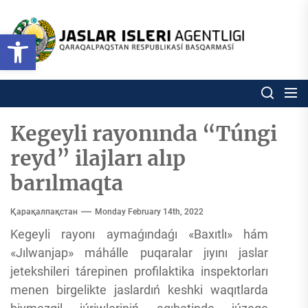
Skip
to
Ózbekstan
Open toolbar
jaslar
the
isleri
content
agentligi
Ózbekstan jaslar isleri agentl
Qaraqalpaqs
Respublikası
basqarması
Kegeyli rayonında “Túngi
reyd” ilajları alıp
barılmaqta
Қарақалпақстан
Monday February 14th, 2022
Kegeyli rayonı aymaǵındaǵı «Baxıtlı» hám
«Jılwanjap» máhálle puqaralar jıyını jaslar
jetekshileri tárepinen profilaktika inspektorları
menen birgelikte jaslardıń keshki waqıtlarda