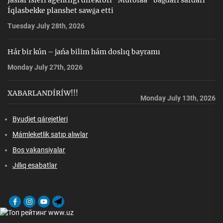
Jaslar isleri agentligi direktorı “Mutolaa” baǵdarı sárdarı
Íqlasbekke planshet sawǵa etti
Tuesday July 28th, 2026
Hár bir kún – jańa bilim hám doslıq bayramı
Monday July 27th, 2026
XABARLANDÍRÍW!!!
Monday July 13th, 2026
Byudjet qárejetleri
Mámleketlik satıp alıwlar
Bos vakansiyalar
Jıllıq esabatlar
Facebook
Instagram
Youtube
Telegram