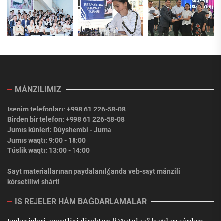
MÁNZILIMIZ
Isenim telefonları: +998 61 226-58-08
Birden bir telefon: +998 61 226-58-08
Jumıs kúnleri: Dúyshembi - Juma
Jumıs waqtı: 9:00 - 18:00
Túslik waqtı: 13:00 - 14:00
Sayt materiallarınan paydalanılǵanda veb-sayt mánzili
kórsetiliwi shárt!
IS REJELER HÁM BAǴDARLAMALAR