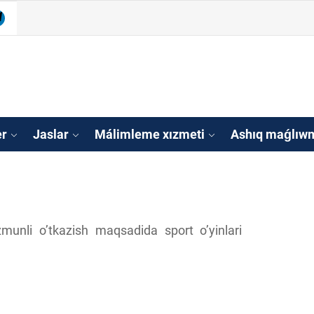
be
legram
isleri agentligi Qa
tan
er
Jaslar
Málimleme xızmeti
Ashıq maǵlıwm
zmunli o’tkazish maqsadida sport o’yinlari