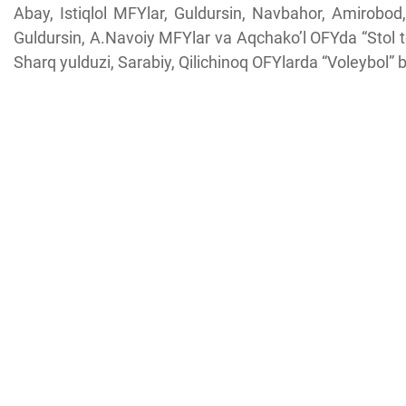
Abay, Istiqlol MFYlar, Guldursin, Navbahor, Amirobod,
Guldursin, A.Navoiy MFYlar va Aqchako’l OFYda “Stol t
Sharq yulduzi, Sarabiy, Qilichinoq OFYlarda “Voleybol” b