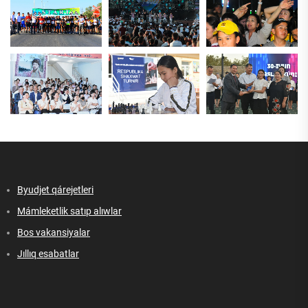
Byudjet qárejetleri
Mámleketlik satıp alıwlar
Bos vakansiyalar
Jıllıq esabatlar