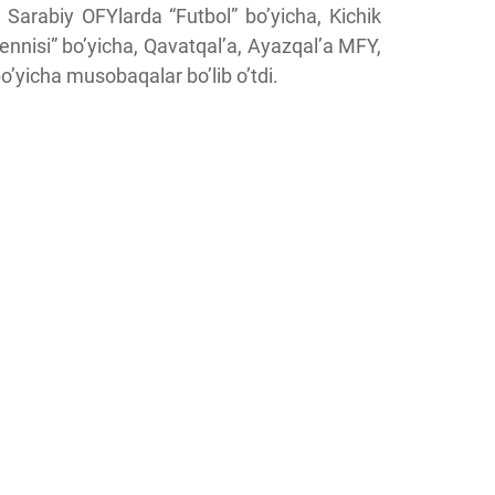
 Sarabiy OFYlarda “Futbol” bo’yicha, Kichik
ennisi” bo’yicha, Qavatqal’a, Ayazqal’a MFY,
o’yicha musobaqalar bo’lib o’tdi.