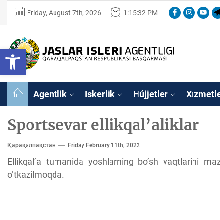
Skip
Facebook
Instagram
Youtu
Te
Friday, August 7th, 2026
1:15:33 PM
to
the
content
Ózbekstan
Open toolbar
jaslar
isleri
Ózbekstan jaslar 
agentligi
Qaraqalpaqs
Agentlik
Iskerlik
Hújjetler
Xızmetl
Respublikası
basqarması
Sportsevar ellikqal’aliklar
Қарақалпақстан
Friday February 11th, 2022
Ellikqal’a tumanida yoshlarning bo’sh vaqtlarini ma
o’tkazilmoqda.