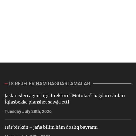
IS REJELER HÁM BAǴDARLAMALAR
Jaslar isleri agentligi direktorı “Mutolaa” baǵdarı sárdarı
Íqlasbekke planshet sawǵa etti
Tuesday July 28th, 2026
Hár bir kún – jańa bilim hám doslıq bayramı