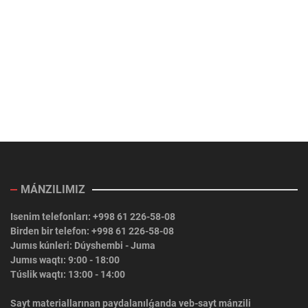
MÁNZILIMIZ
Isenim telefonları: +998 61 226-58-08
Birden bir telefon: +998 61 226-58-08
Jumıs kúnleri: Dúyshembi - Juma
Jumıs waqtı: 9:00 - 18:00
Túslik waqtı: 13:00 - 14:00
Sayt materiallarınan paydalanılǵanda veb-sayt mánzili