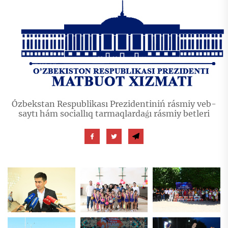
Ózbekstan Respublikası Prezidentiniń rásmiy veb-
saytı hám sociallıq tarmaqlardaǵı rásmiy betleri