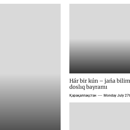
Hár bir kún – jańa bili
doslıq bayramı
Қарақалпақстан
Monday July 27t