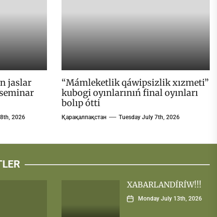
n jaslar
“Mámleketlik qáwipsizlik xızmeti”
-seminar
kubogi oyınlarınıń final oyınları
bolıp ótti
8th, 2026
Қарақалпақстан
Tuesday July 7th, 2026
TLER
XABARLANDÍRÍW!!!
Monday July 13th, 2026