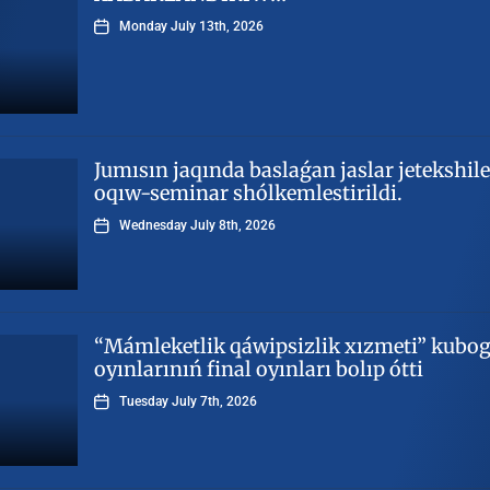
Monday July 13th, 2026
Jumısın jaqında baslaǵan jaslar jetekshile
oqıw-seminar shólkemlestirildi.
Wednesday July 8th, 2026
“Mámleketlik qáwipsizlik xızmeti” kubog
oyınlarınıń final oyınları bolıp ótti
Tuesday July 7th, 2026