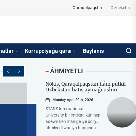
Qaraqalpaqsha
O'zbekcha
raqalpaqstan Respub
atlar
Korrupciyaǵa qarsı
Baylanıs
ÁHMIYETLI
Nókis, Qaraqalpaqstan hám pútkil
Ózbekstan batıs aymaǵı ushın
strategiyalıq qádem
Monday April 20th, 2026
STARS International
University bir imtixan kúninen
ádewir keń mánige iye bolǵan
áhmiyetli waqıya haqqında
xabar beredi. ▫️ British Council