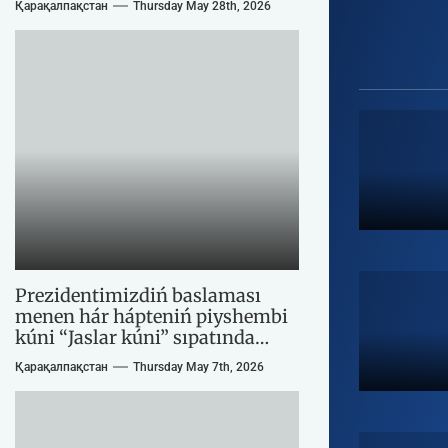
balalar shólke
Nursultan Nurn
Қарақалпақстан
Thursday May 28th, 2026
Íqlasbek Bekna
ótkerildi. Semi
Prezidentimizdiń baslaması
menen hár hápteniń piyshembi
kúni “Jaslar kúni” sıpatında
belgilengen edi.
Қарақалпақстан
Thursday May 7th, 2026