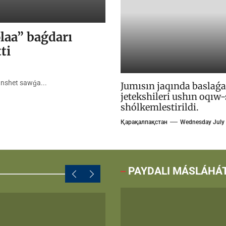
olaa” baǵdarı
ti
lanshet sawǵa...
Jumısın jaqında baslaǵa
jetekshileri ushın oqıw
shólkemlestirildi.
Қарақалпақстан
Wednesday July 
PAYDALI MÁSLÁHÁ