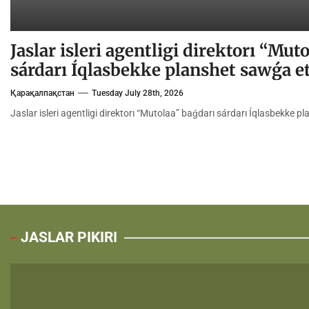
Jaslar isleri agentligi direktorı “Mut
sárdarı Íqlasbekke planshet sawǵa et
Қарақалпақстан
Tuesday July 28th, 2026
Jaslar isleri agentligi direktorı “Mutolaa” baǵdarı sárdarı Íqlasbekke p
JASLAR PIKIRI