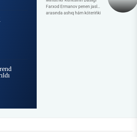
Ministrler Keńesiniń Baslıǵı
Farxod Ermanov penen jaslar
arasında ashıq hám kóterińki
i
ruwxta ushırasıw bolıp ótti.
Bul ashıq pikirlesiw jaslardıń
pikir hám baslamaların...
brend
ıldı