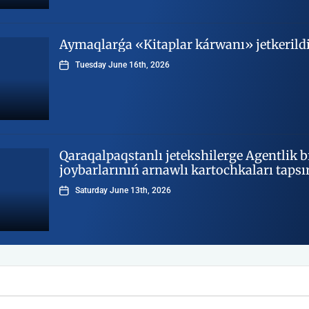
Aymaqlarǵa «Kitaplar kárwanı» jetkerild
Tuesday June 16th, 2026
Qaraqalpaqstanlı jetekshilerge Agentlik 
joybarlarınıń arnawlı kartochkaları tapsır
Saturday June 13th, 2026