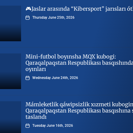
🎮Jaslar arasında “Kibersport” jarısları ót
Thursday June 25th, 2026
Mini-futbol boyınsha MQX kubogi:
Qaraqalpaqstan Respublikası basqıshında
oyınları
Wednesday June 24th, 2026
Mámleketlik qáwipsizlik xızmeti kubogi
Qaraqalpaqstan Respublikası basqıshına 
taslandı
Tuesday June 16th, 2026